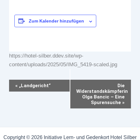
Zum Kalender hinzufügen
https://hotel-silber.ddev.site/wp-
content/uploads/2025/05/IMG_5419-scaled.jpg
Veranstaltung-
«
„Landgericht“
Die
Widerstandskämpferin
Navigation
Olga Bancic – Eine
Spurensuche
»
Copyright © 2026 Initiative Lern- und Gedenkort Hotel Silber