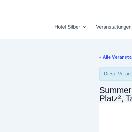
Zum
Inhalt
springen
Hotel Silber
Veranstaltungen
« Alle Veranst
Diese Verans
Summer
Platz², 