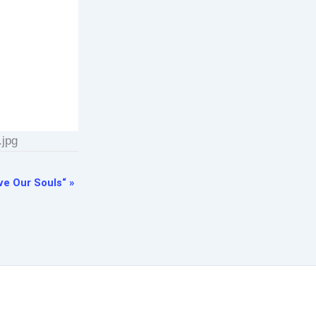
.jpg
ve Our Souls“
»