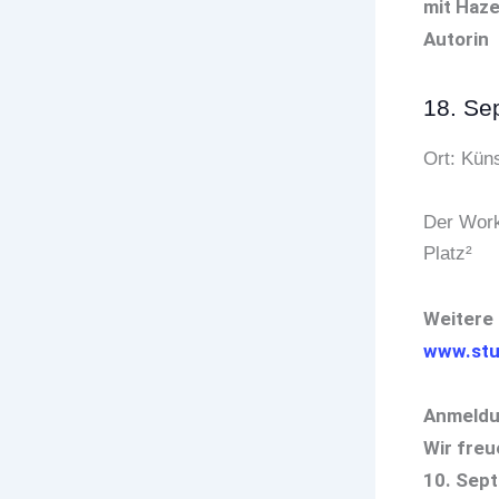
mit Haze
Autorin
18. Se
Ort: Küns
Der Work
Platz²
Weitere
www.stu
Anmeldu
Wir freu
10. Sep