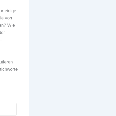
ur einige
ie von
ren? Wie
der
-
utieren
tichworte