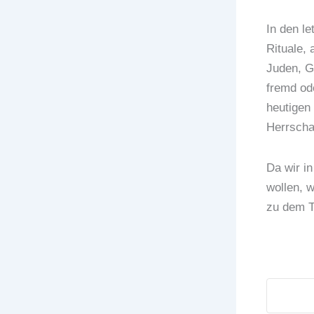
In den le
Rituale, 
Juden, G
fremd od
heutigen
Herrsch
Da wir i
wollen, 
zu dem T