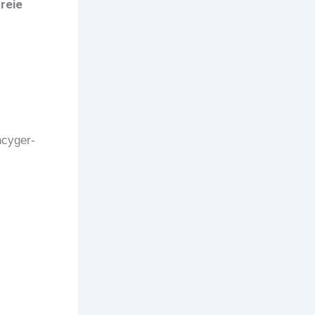
reie
cyger-