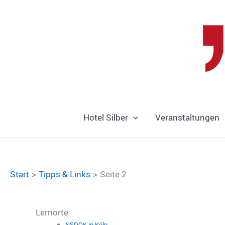
Zum
Inhalt
springen
Hotel Silber
Veranstaltungen
Start
Tipps & Links
Seite 2
Lernorte
NSDOK in Köln