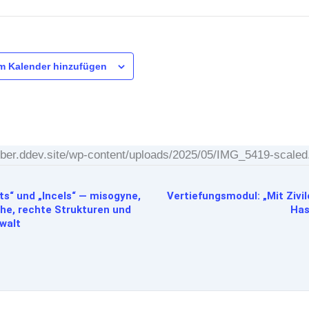
m Kalender hinzufügen
silber.ddev.site/wp-content/uploads/2025/05/IMG_5419-scaled
ts“ und „Incels“ — misogyne,
Vertiefungsmodul: „Mit Zivi
che, rechte Strukturen und
Has
ewalt