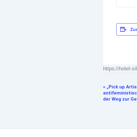
Zu
https://hotel-
«
„Pick up Artis
Veranstaltung-
antifeministis
Navigation
der Weg zur G