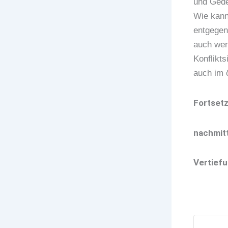
und Gede
Wie kann
entgegen
auch wen
Konflikts
auch im ö
Fortset
nachmitt
Vertiefu