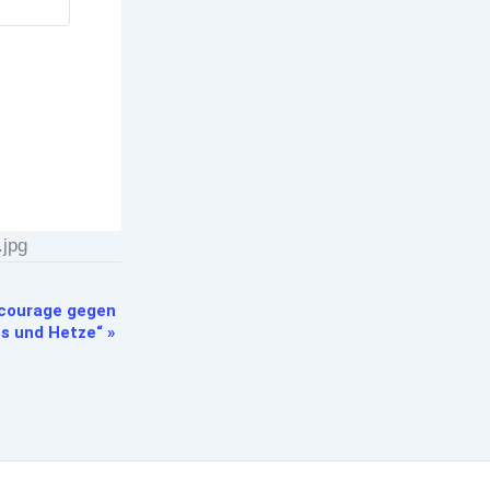
.jpg
lcourage gegen
s und Hetze“
»