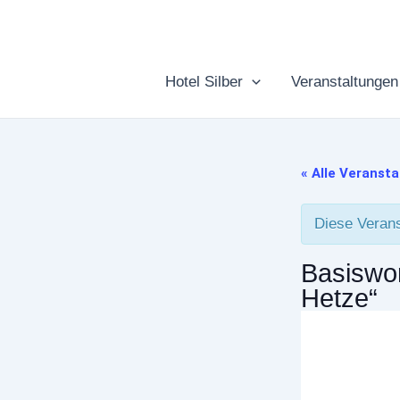
Zum
Inhalt
springen
Hotel Silber
Veranstaltungen
« Alle Veranst
Diese Verans
Basiswor
Hetze“