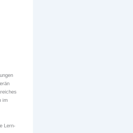
rungen
erän
greiches
h im
e Lern-