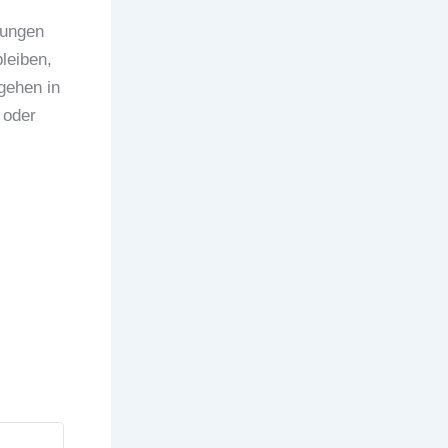
rungen
leiben,
gehen in
 oder