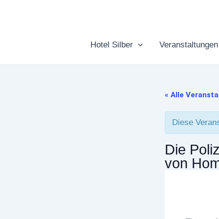
Zum
Inhalt
springen
Hotel Silber
Veranstaltungen
« Alle Veranst
Diese Verans
Die Poli
von Hom