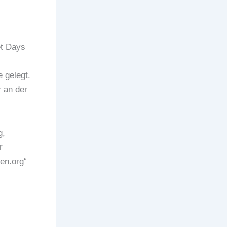
et Days
 gelegt.
 an der
g,
r
en.org“