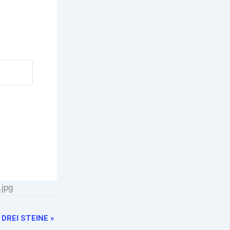
.jpg
DREI STEINE
»