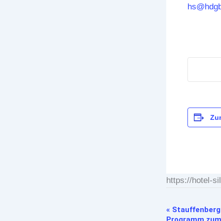
hs@hdgb
Zu
https://hotel-
«
Stauffenberg
Veranstaltung-
Programm zum 