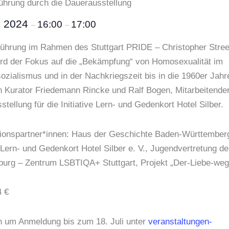
hrung durch die Dauerausstellung
li 2024
16:00
17:00
–
–
Führung im Rahmen des Stuttgart PRIDE – Christopher Stre
rd der Fokus auf die „Bekämpfung“ von Homosexualität im
ozialismus und in der Nachkriegszeit bis in die 1960er Jahre
n Kurator Friedemann Rincke und Ralf Bogen, Mitarbeitender
tellung für die Initiative Lern- und Gedenkort Hotel Silber.
ionspartner*innen: Haus der Geschichte Baden-Württember
e Lern- und Gedenkort Hotel Silber e. V., Jugendvertretung de
urg – Zentrum LSBTIQA+ Stuttgart, Projekt „Der-Liebe-weg
4 €
en um Anmeldung bis zum 18. Juli unter
veranstaltungen-