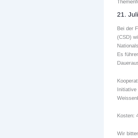
Themenfü
21. Ju
Bei der 
(CSD) wi
Nationals
Es führe
Dauerauss
Kooperat
Initiativ
Weissenb
Kosten: 
Wir bitt