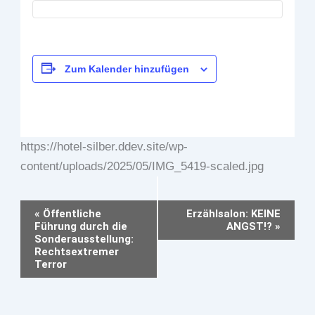
Zum Kalender hinzufügen
https://hotel-silber.ddev.site/wp-
content/uploads/2025/05/IMG_5419-scaled.jpg
Veranstaltung-
«
Öffentliche
Erzählsalon: KEINE
Führung durch die
ANGST!?
»
Navigation
Sonderausstellung:
Rechtsextremer
Terror