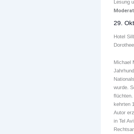
Lesung 
Moderat
29. Ok
Hotel Sil
Dorothee
Michael 
Jahrhund
National
wurde. S
flüchten.
kehrten 
Autor er
in Tel A
Rechtsan