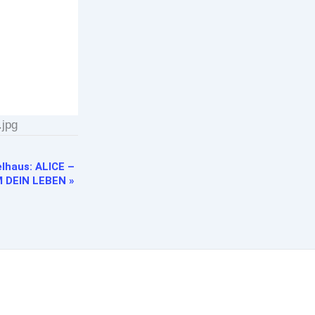
.jpg
elhaus: ALICE –
M DEIN LEBEN
»