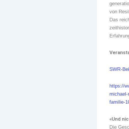
generati
von Resil
Das reich
zeithisto
Erfahrun
Veransta
SWR-Beit
https://
michael-
familie-1
«Und nic
Die Gesc