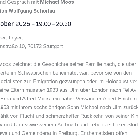
it Michael Moos
und Gespräch m
ion Wolfgang Schorlau
tober 2025
19:00
20:30
–
–
ber, Foyer,
nstraße 10, 70173 Stuttgart
Moos zeichnet die Geschichte seiner Familie nach, die über
erte im Schwäbischen beheimatet war, bevor sie von den
sozialisten zur Emigration gezwungen oder im Holocaust ver
eine Eltern mussten 1933 aus Ulm über London nach Tel Avi
 Erna und Alfred Moos, ein naher Verwandter Albert Einstein
1953 mit ihrem sechsjährigen Sohn Michael nach Ulm zurück
zählt von Flucht und schmerzhafter Rückkehr, von seiner Kin
viv und Ulm sowie seinem Aufbruch und Leben als linker Stud
walt und Gemeinderat in Freiburg. Er thematisiert offen