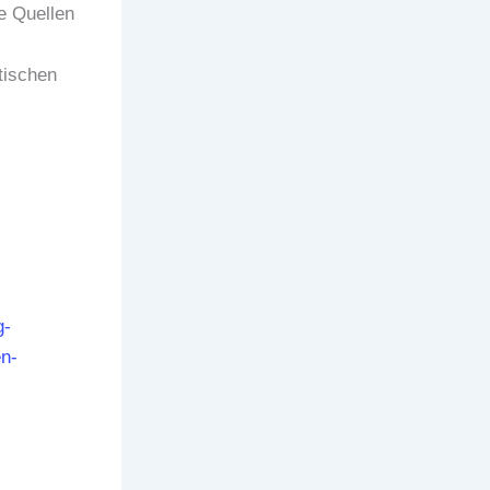
e Quellen
tischen
g-
n-