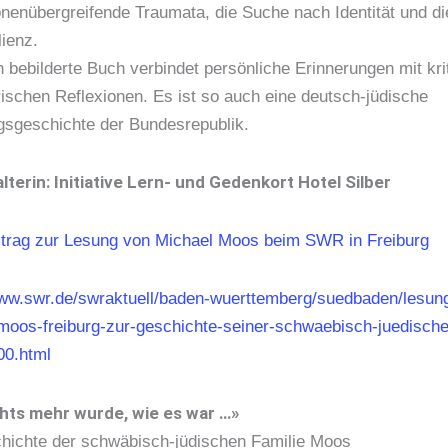
onenübergreifende Traumata, die Suche nach Identität und di
ienz.
 bebilderte Buch verbindet persönliche Erinnerungen mit kri
rischen Reflexionen. Es ist so auch eine deutsch-jüdische
gsgeschichte der Bundesrepublik.
lterin: Initiative Lern- und Gedenkort Hotel Silber
rag zur Lesung von Michael Moos beim SWR in Freiburg
www.swr.de/swraktuell/baden-wuerttemberg/suedbaden/lesun
moos-freiburg-zur-geschichte-seiner-schwaebisch-juedische
00.html
hts mehr wurde, wie es war …»
hichte der schwäbisch-jüdischen Familie Moos