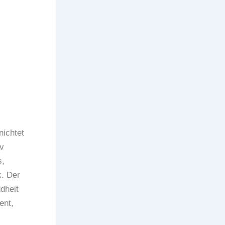
nichtet
v
s,
. Der
dheit
ent,