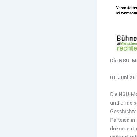
Die NSU-M
01.Juni 20
Die NSU-Mon
und ohne s
Geschichtss
Parteien in
dokumentar
wütend, roh