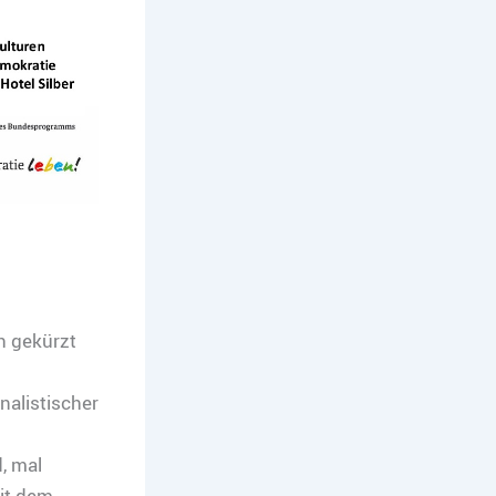
h gekürzt
nalistischer
, mal
mit dem