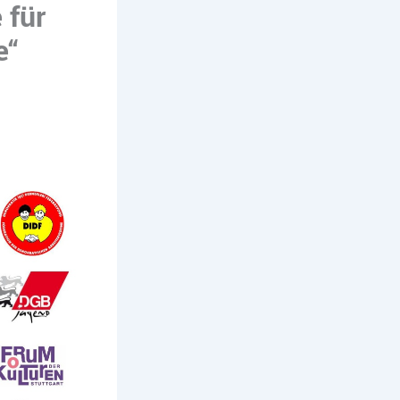
 für
e“