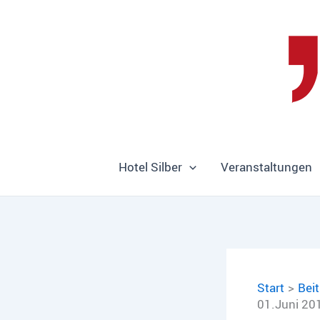
Zum
Inhalt
springen
Hotel Silber
Veranstaltungen
Start
Bei
01.Juni 20