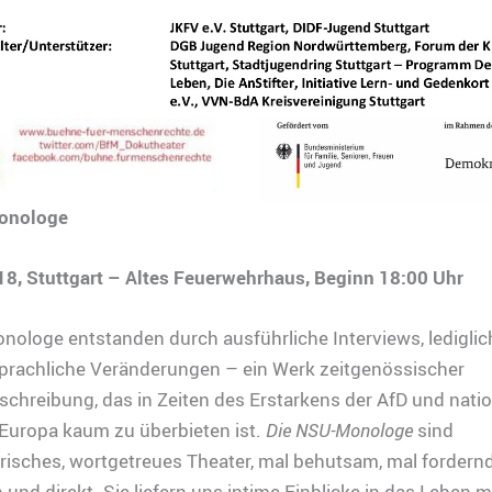
onologe
18, Stuttgart – Altes Feuerwehrhaus, Beginn 18:00 Uhr
ologe entstanden durch ausführliche Interviews, lediglic
prachliche Veränderungen – ein Werk zeitgenössischer
chreibung, das in Zeiten des Erstarkens der AfD und natio
 Europa kaum zu überbieten ist.
Die NSU-Monologe
sind
isches, wortgetreues Theater, mal behutsam, mal fordernd
 und direkt. Sie liefern uns intime Einblicke in das Leben 