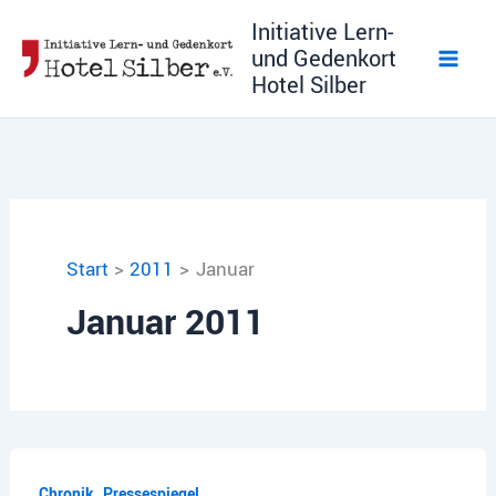
Zum
Initiative Lern-
Inhalt
und Gedenkort
springen
Hotel Silber
Start
2011
Januar
Januar 2011
,
Chronik
Pressespiegel