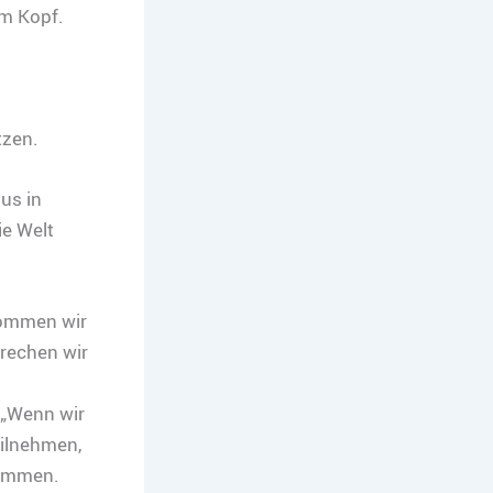
im Kopf.
tzen.
us in
ie Welt
ommen wir
prechen wir
 „Wenn wir
eilnehmen,
kommen.