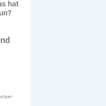
as hat
tun?
und
uttgart