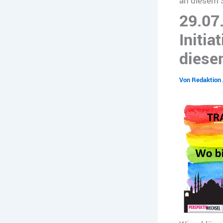
an diesem
29.07
Initia
diese
Von
Redaktion