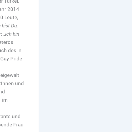
r Türkei.
ahr 2014
0 Leute,
 bist Du,
: „
ich bin
eteros
uch des in
 Gay Pride
eigewalt
tInnen und
und
“
im
rants und
ebende Frau