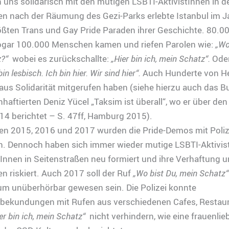
n uns solidarisch mit den mutigen LSBTI-AktivistInnen in de
n nach der Räumung des Gezi-Parks erlebte Istanbul im J
ößten Trans und Gay Pride Paraden ihrer Geschichte. 80.00
 sogar 100.000 Menschen kamen und riefen Parolen wie:
„Wo
z?“
wobei es zurückschallte:
„Hier bin ich, mein Schatz“.
Oder
in lesbisch. Ich bin hier. Wir sind hier“.
Auch Hunderte von H
 aus Solidarität mitgerufen haben (siehe hierzu auch das B
inhaftierten Deniz Yücel „Taksim ist überall“, wo er über den
14 berichtet – S. 47ff, Hamburg 2015).
ren 2015, 2016 und 2017 wurden die Pride-Demos mit Poliz
n. Dennoch haben sich immer wieder mutige LSBTI-Aktivis
Innen in Seitenstraßen neu formiert und ihre Verhaftung 
n riskiert. Auch 2017 soll der Ruf
„Wo bist Du, mein Schatz
um unüberhörbar gewesen sein. Die Polizei konnte
tsbekundungen mit Rufen aus verschiedenen Cafes, Restau
er bin ich, mein Schatz“
nicht verhindern, wie eine frauenli