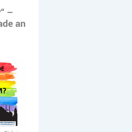
“ –
ade an