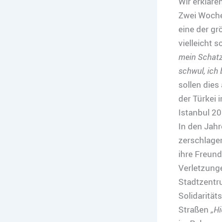
Wir erkläre
Zwei Woche
eine der gr
vielleicht
mein Schat
schwul, ich b
sollen dies
der Türkei 
Istanbul 20
In den Jah
zerschlage
ihre Freund
Verletzunge
Stadtzentr
Solidaritä
Straßen
„Hi