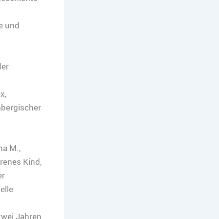
ie und
der
x,
mbergischer
na M.,
orenes Kind,
er
elle
zwei Jahren