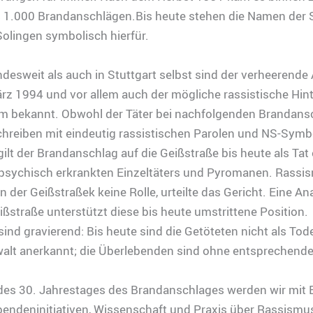
s 1.000 Brandanschlägen.Bis heute stehen die Namen der 
olingen symbolisch hierfür.
esweit als auch in Stuttgart selbst sind der verheerende
rz 1994 und vor allem auch der mögliche rassistische Hin
um bekannt. Obwohl der Täter bei nachfolgenden Brandans
hreiben mit eindeutig rassistischen Parolen und NS-Symb
gilt der Brandanschlag auf die Geißstraße bis heute als Tat
 psychisch erkrankten Einzeltäters und Pyromanen. Rassis
in der Geißstraßek keine Rolle, urteilte das Gericht. Eine An
ißstraße unterstützt diese bis heute umstrittene Position.
sind gravierend: Bis heute sind die Getöteten nicht als Tod
alt anerkannt; die Überlebenden sind ohne entsprechende
 des 30. Jahrestages des Brandanschlages werden wir mit 
endeninitiativen, Wissenschaft und Praxis über Rassismus