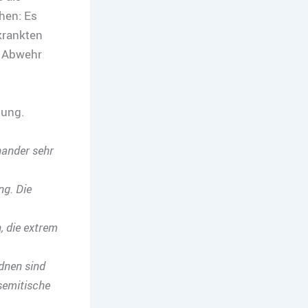
hen: Es
krankten
e Abwehr
nung.
nander sehr
ng. Die
, die extrem
dnen sind
isemitische