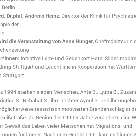
 Berlin
ed. Dr.phil. Andreas Heinz
, Direktor der Klinik für Psychiatr
apie der
in
wird die Veranstaltung von Anna Hunger
, Chefredakteurin 
chenzeitung
er*innen:
Initiative Lern- und Gedenkort Hotel Silber, mobire
ring Stuttgart und Leuchtlinie in Kooperation mit Württe
 Stuttgart
 1994 starben sieben Menschen, Ante B., Ljuba B., Zuzan
Kristina S., Nebahat S., ihre Tochter Aynül S. und ihr ungeb
öglicherweise rassistisch motivierten Brandanschlag in d
 Geißstraße. Zu Beginn der 1990er Jahre veränderte eine W
er Gewalt das Leben vieler Menschen mit Migrations- und
hrungen für immer. Nach dem Herbst 1991 kam es binnen 