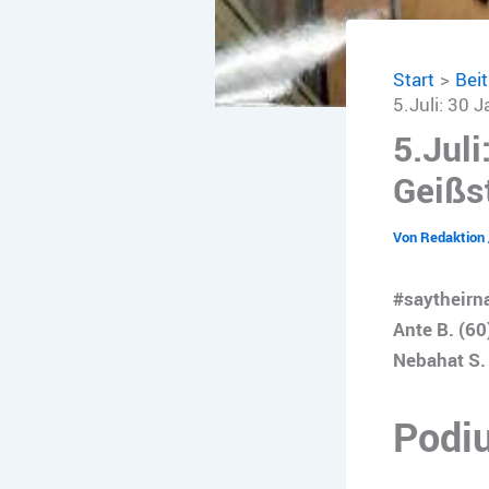
Start
Bei
5.Juli: 30 
5.Juli
Geißs
Von
Redaktion
#saytheirn
Ante B. (60)
Nebahat S. 
Podi