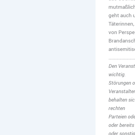
mutmaßlich
geht auch 
Täterinnen,
von Perspe
Brandanschl
antisemiti
……………………
Den Veransta
wichtig.
Störungen o
Veranstalte
behalten si
rechten
Parteien od
oder bereits
oder sonsti