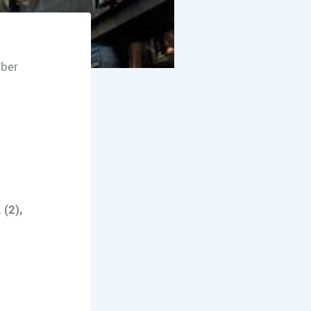
mber
 (2),