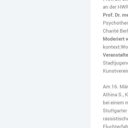
an der HWR
Prof. Dr. m
Psychother
Charité Berl
Moderiert 
kontext:Wo
Veranstalt
Stadtjugend
Kunstverein
Am 16. März
Athina S., 
bei einem m
Stuttgarter
rassistisch
Fluchterfa