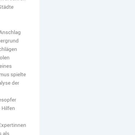
Städte
 Anschlag
tergrund
chlägen
olen
 eines
mus spielte
alyse der
esopfer
 Hilfen
Expertinnen
 als