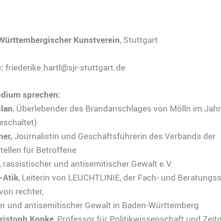
 Württembergischer Kunstverein
, Stuttgart
:
friederike.hartl@sjr-stuttgart.de
dium sprechen:
slan
, Überlebender des Brandanschlages von Mölln im Jah
eschaltet)
ner,
Journalistin und Geschäftsführerin des Verbands der
ellen für Betroffene
, rassistischer und antisemitischer Gewalt e.V.
-Atik
, Leiterin von LEUCHTLINIE, der Fach- und Beratungsst
von rechter,
her und antisemitischer Gewalt in Baden-Württemberg
hristoph Kopke
, Professor für Politikwissenschaft und Zeit