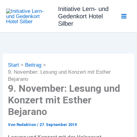
Zum
Initiative Lern- und
Inhalt
Gedenkort Hotel
springen
Silber
Start
Beitrag
9. November: Lesung und Konzert mit Esther
Bejarano
9. November: Lesung und
Konzert mit Esther
Bejarano
Von
Redaktion
/
27. September 2019
Lesung und Konzert mit der Holocaust-