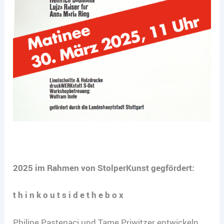
2025 im Rahmen von StolperKunst gegfördert:
t h i n k o u t s i d e t h e b o x
Philine Pastenaci und Tame Priwitzer entwickeln