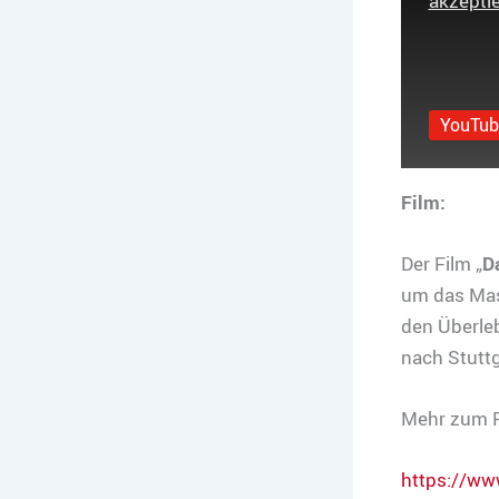
akzeptie
YouTube
Film:
Der Film „
D
um das Mas
den Überleb
nach Stuttg
Mehr zum F
https://ww