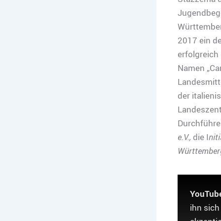
Jugendbege
Württembe
2017 ein de
erfolgreic
Namen „Camp
Landesmitt
der italien
Landeszentr
Durchführen
e.V.,
die I
nit
Württember
YouTube
ihn sich