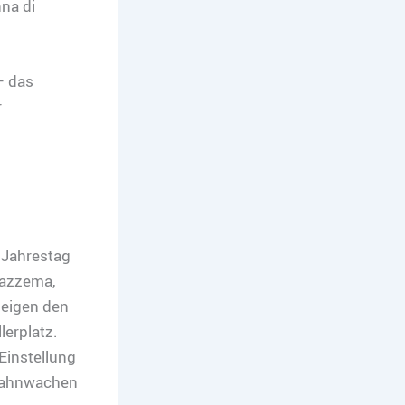
na di
– das
r
.Jahrestag
tazzema,
zeigen den
erplatz.
Einstellung
tmahnwachen