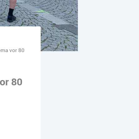
ema vor 80
or 80