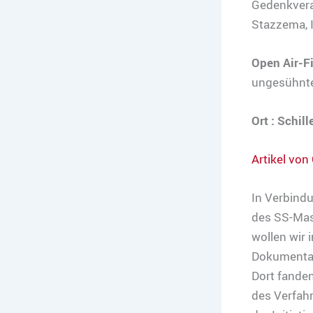
Gedenkvera
Stazzema, I
Open Air-F
ungesühnte
Ort : Schill
Artikel von
In Verbindu
des SS-Mas
wollen wir 
Dokumentar
Dort fande
des Verfah