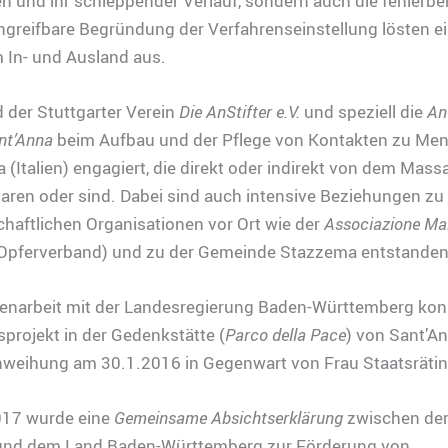
n und ihr schleppender Verlauf, sondern auch die fehlerbe
angreifbare Begründung der Verfahrenseinstellung lösten e
im In- und Ausland aus.
d der Stuttgarter Verein
Die AnStifter e.V.
und speziell die
AnS
ant’Anna
beim Aufbau und der Pflege von Kontakten zu Men
 (Italien) engagiert, die direkt oder indirekt von dem Mass
aren oder sind. Dabei sind auch intensive Beziehungen zu
schaftlichen Organisationen vor Ort wie der
Associazione Mart
Opferverband) und zu der Gemeinde Stazzema entstanden
narbeit mit der Landesregierung Baden-Württemberg kon
projekt in der Gedenkstätte (
Parco della Pace
) von Sant’An
weihung am 30.1.2016 in Gegenwart von Frau Staatsrätin 
17 wurde eine
Gemeinsame Absichtserklärung
zwischen de
nd dem Land Baden-Württemberg zur Förderung von