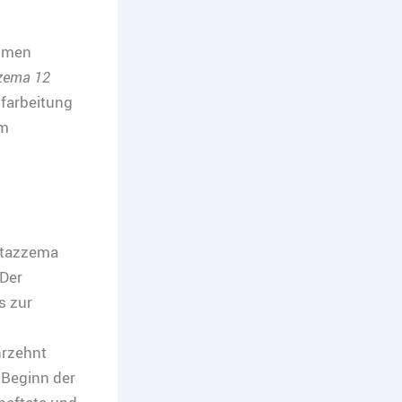
ommen
zzema 12
ufarbeitung
em
Stazzema
 Der
s zur
hrzehnt
 Beginn der