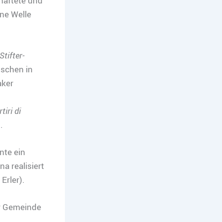
haftete und
ine Welle
tifter-
schen in
aker
iri di
.
nte ein
na realisiert
Erler).
r Gemeinde