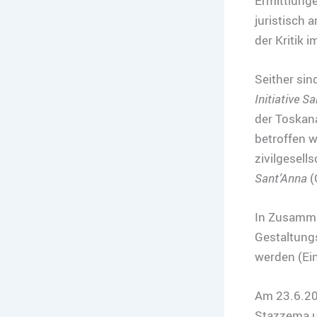
Ermittlunge
juristisch 
der Kritik 
Seither sin
Initiative S
der Toskana
betroffen w
zivilgesell
Sant’Anna
(
In Zusamme
Gestaltungs
werden (Ein
Am 23.6.20
Stazzema u