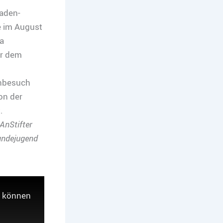
aden-
 im August
a
er dem
enbesuch
on der
.
 AnStifter
undejugend
e können