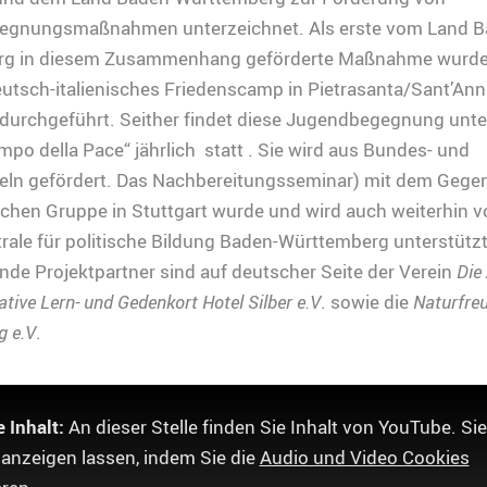
gnungsmaßnahmen unterzeichnet. Als erste vom Land B
rg in diesem Zusammenhang geförderte Maßnahme wurde
utsch-italienisches Friedenscamp in Pietrasanta/Sant’Ann
h durchgeführt. Seither findet diese Jugendbegegnung unt
o della Pace“ jährlich statt . Sie wird aus Bundes- und
eln gefördert. Das Nachbereitungsseminar) mit dem Geg
ischen Gruppe in Stuttgart wurde und wird auch weiterhin v
ale für politische Bildung Baden-Württemberg unterstützt
de Projektpartner sind auf deutscher Seite der Verein
Die
iative Lern- und Gedenkort Hotel Silber e.V
. sowie die
Naturfre
g e.V
.
 Inhalt:
An dieser Stelle finden Sie Inhalt von YouTube. Si
 anzeigen lassen, indem Sie die
Audio und Video Cookies