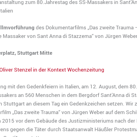
nstaltung zum 80.Jahrestag des SS-Massakers in Sant’An
talien
illmvorführung
des Dokumentarfilms „Das zweite Trauma 
 Massaker von Sant Anna di Stazzema“ von Jürgen Webe
erplatz, Stuttgart Mitte
 Oliver Stenzel in der Kontext Wochenzeitung
ng mit den Gedenkfeiern in Italien, am 12. August, dem 80
sakers an 560 Menschen in dem Bergdorf Sant’Anna di S
in Stuttgart an diesem Tag ein Gedenkzeichen setzen. Wir 
film „Das zweite Trauma“ von Jürgen Weber auf dem Schill
n 2015 vor dem Gebäude des Justizministeriums nach der 
rens gegen die Täter durch Staatsanwalt Häußler Protes