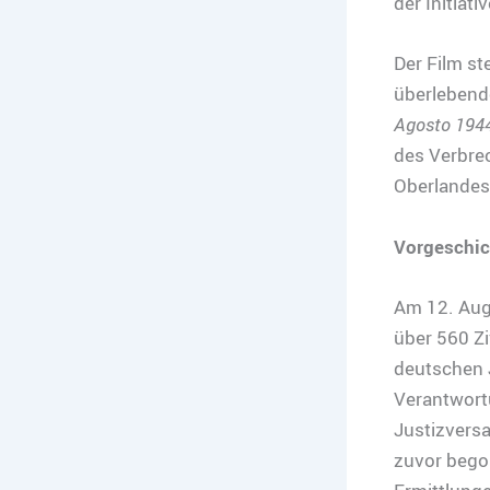
der Initiati
Der Film s
überlebend
Agosto 194
des Verbre
Oberlandesg
Vorgeschic
Am 12. Aug
über 560 Zi
deutschen J
Verantwortu
Justizversa
zuvor begon