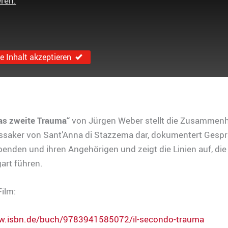
ren.
 Inhalt akzeptieren
as zweite Trauma“
von Jürgen Weber stellt die Zusammen
saker von Sant’Anna di Stazzema dar, dokumentert Gespr
enden und ihren Angehörigen und zeigt die Linien auf, die
art führen.
ilm:
w.isbn.de/buch/9783941585072/il-secondo-trauma