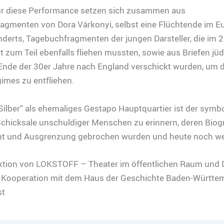
für diese Performance setzen sich zusammen aus
agmenten von Dora Várkonyi, selbst eine Flüchtende im E
derts, Tagebuchfragmenten der jungen Darsteller, die im 2
 zum Teil ebenfalls fliehen mussten, sowie aus Briefen jüd
 Ende der 30er Jahre nach England verschickt wurden, um 
imes zu entfliehen.
Silber“ als ehemaliges Gestapo Hauptquartier ist der symbo
Schicksale unschuldiger Menschen zu erinnern, deren Biog
ht und Ausgrenzung gebrochen wurden und heute noch w
ktion von LOKSTOFF – Theater im öffentlichen Raum und 
n Kooperation mit dem Haus der Geschichte Baden-Württe
st