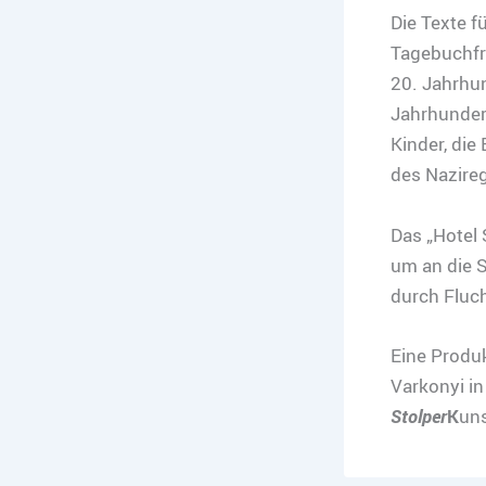
Die Texte 
Tagebuchfr
20. Jahrhun
Jahrhundert
Kinder, die
des Nazireg
Das „Hotel 
um an die 
durch Fluc
Eine Produ
Varkonyi i
Stolper
K
un