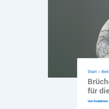
Start
Bei
Brüche
für di
Von
Redaktion