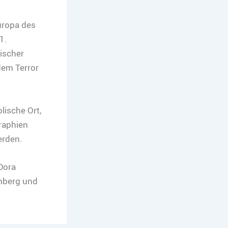
uropa des
1.
ischer
dem Terror
lische Ort,
raphien
erden.
Dora
mberg und