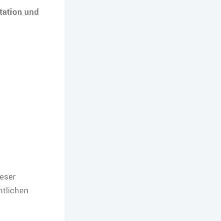
tation und
eser
ntlichen