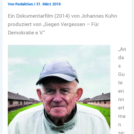
Von
Redaktion
/
31. März 2016
Ein Dokumentarfilm (2014) von Johannes Kuhn
produziert von „Gegen Vergessen – Für
Demokratie e.V.“
„An
da
s
Gu
te
eri
nn
ert
ma
n
sic