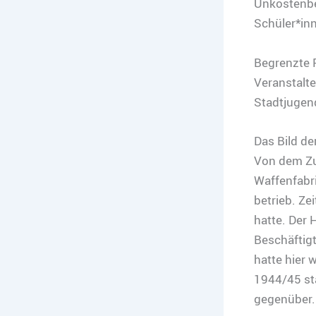
Unkostenbe
Schüler*in
Begrenzte 
Veranstalter
Stadtjugen
Das Bild de
Von dem Zus
Waffenfabri
betrieb. Ze
hatte. Der
Beschäftigt
hatte hier 
1944/45 st
gegenüber.