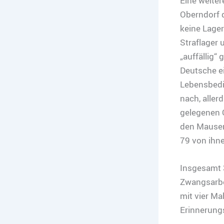
Eine weiter
Oberndorf d
keine Lage
Straflager 
„auffällig“
Deutsche e
Lebensbedi
nach, aller
gelegenen O
den Mauser
79 von ihne
Insgesamt 
Zwangsarbei
mit vier Ma
Erinnerungs