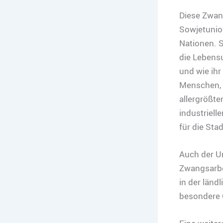
Diese Zwan
Sowjet­unio
Nationen. S
die Lebens
und wie ihr
Menschen, 
allergrößte
industriell
für die Sta
Auch der U
Zwangsarbe
in der länd
besondere 