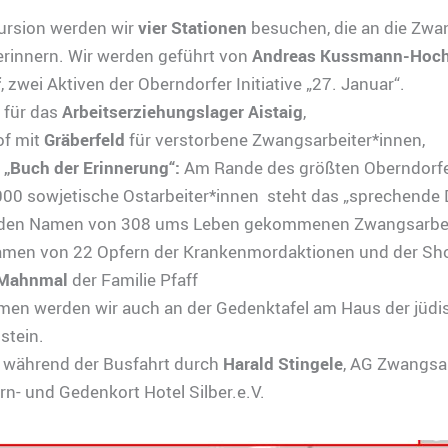
kursion werden wir
vier Stationen
besuchen, die an die Zwan
erinnern. Wir werden geführt von
Andreas Kussmann-Hoch
f
, zwei Aktiven der Oberndorfer Initiative „27. Januar“.
für das
Arbeitserziehungslager Aistaig
,
of mit
Gräberfeld
für verstorbene Zwangsarbeiter*innen,
l
„Buch der Erinnerung“:
Am Rande des größten Oberndorfe
000 sowjetische Ostarbeiter*innen steht das „sprechende 
 den Namen von 308 ums Leben gekommenen Zwangsarbei
amen von 22 Opfern der Krankenmordaktionen und der Sh
Mahnmal
der Familie Pfaff
en werden wir auch an der Gedenktafel am Haus der jüdi
stein.
während der Busfahrt durch
Harald Stingele
, AG Zwangsar
ern- und Gedenkort Hotel Silber.e.V.