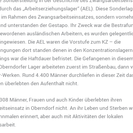
e Sonderstellung in der Geschichte des Zwangsarbeitseins
urch das „Arbeitserziehungslager“ (AEL). Diese Sonderla
r im Rahmen des Zwangsarbeitseinsatzes, sondern vorneh
und unterstanden der Gestapo. Ihr Zweck war die Bestrafu
 gewordenen ausländischen Arbeitern, es wurden gelegentl
ingewiesen. Die AEL waren die Vorstufe zum KZ – die
ngungen dort standen denen in den Konzentrationslagern 
dings war die Haftdauer befristet. Die Gefangenen in diese
berndorfer Lager arbeiteten zuerst im Straßenbau, dann v
-Werken. Rund 4.400 Männer durchliefen in dieser Zeit da
n überlebten den Aufenthalt nicht.
308 Männer, Frauen und auch Kinder überlebten ihren
tseinsatz in Oberndorf nicht. An ihr Leben und Sterben w
hnmalen erinnert, aber auch mit Aktivitäten der lokalen
arbeit.