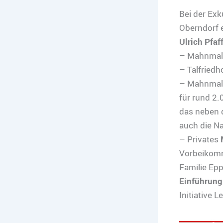
Bei der Ex
Oberndorf 
Ulrich Pfaf
– Mahnmal 
– Talfriedh
– Mahnma
für rund 2.
das neben
auch die N
– Privates
Vorbeikomm
Familie Epp
Einführung
Initiative L