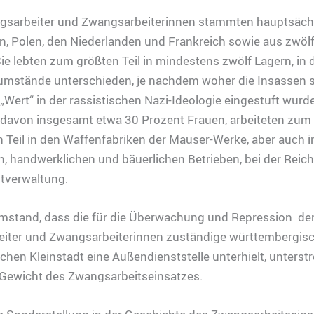
gsarbeiter und Zwangsarbeiterinnen stammten hauptsächl
n, Polen, den Niederlanden und Frankreich sowie aus zwölf
ie lebten zum größten Teil in mindestens zwölf Lagern, in 
umstände unterschieden, je nachdem woher die Insassen
 „Wert“ in der rassistischen Nazi-Ideologie eingestuft wurde
davon insgesamt etwa 30 Prozent Frauen, arbeiteten zum
n Teil in den Waffenfabriken der Mauser-Werke, aber auch 
en, handwerklichen und bäuerlichen Betrieben, bei der Rei
dtverwaltung.
mstand, dass die für die Überwachung und Repression de
iter und Zwangsarbeiterinnen zuständige württembergis
lichen Kleinstadt eine Außendienststelle unterhielt, unterst
Gewicht des Zwangsarbeitseinsatzes.