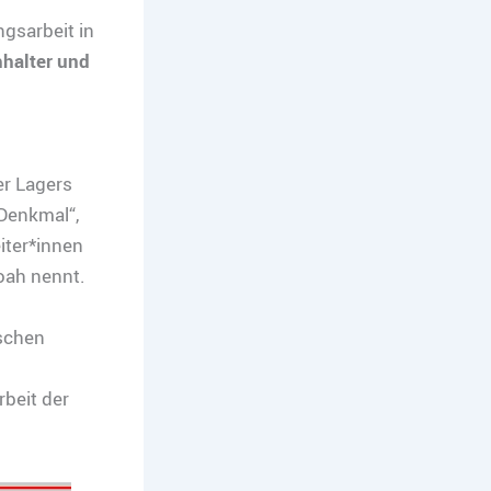
gsarbeit in
halter und
r Lagers
Denkmal“,
ter*innen
oah nennt.
schen
beit der