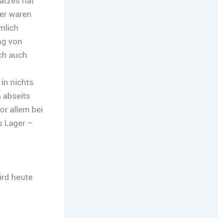
atzes hat
ger waren
mlich
ng von
ich auch
in nichts
m abseits
or allem bei
s Lager –
ird heute