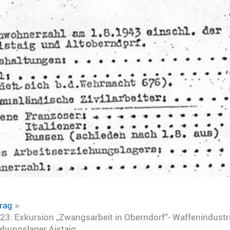
trag
023: Exkursion „Zwangsarbeit in Oberndorf“- Waffenindustr
ehungslager Aistaig