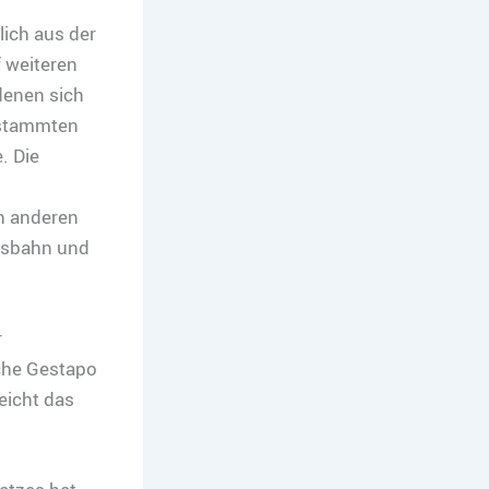
ich aus der
 weiteren
denen sich
 stammten
. Die
in anderen
chsbahn und
r
che Gestapo
reicht das