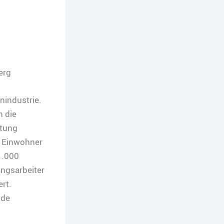
erg
nindustrie.
h die
stung
t Einwohner
1.000
angsarbeiter
rt.
mde