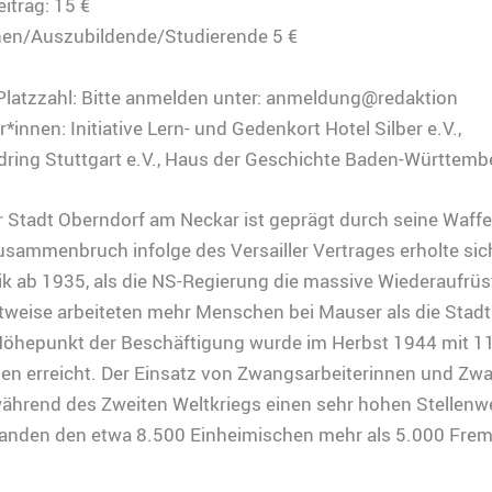
itrag: 15 €
nen/Auszubildende/Studierende 5 €
Platzzahl: Bitte anmelden unter: anmeldung@redaktion
*innen: Initiative Lern- und Gedenkort Hotel Silber e.V.,
dring Stuttgart e.V., Haus der Geschichte Baden-Württemb
r Stadt Oberndorf am Neckar ist geprägt durch seine Waffe
ammenbruch infolge des Versailler Vertrages erholte sic
k ab 1935, als die NS-Regierung die massive Wiederaufrü
itweise arbeiteten mehr Menschen bei Mauser als die Stad
 Höhepunkt der Beschäftigung wurde im Herbst 1944 mit 1
en erreicht. Der Einsatz von Zwangsarbeiterinnen und Zw
während des Zweiten Weltkriegs einen sehr hohen Stellenwe
anden den etwa 8.500 Einheimischen mehr als 5.000 Fre