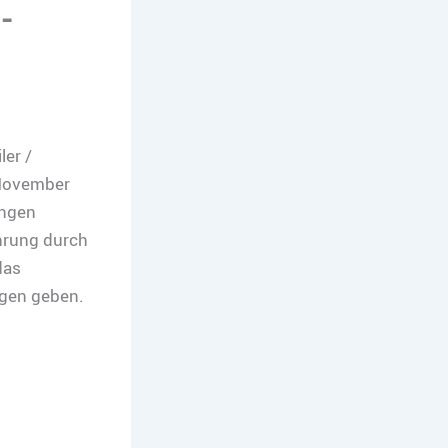
-
ler /
 November
ungen
hrung durch
das
ngen geben.