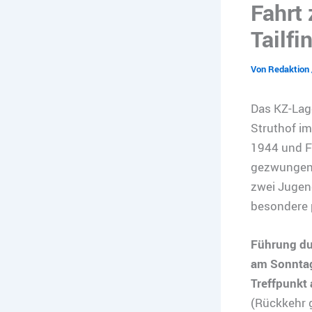
Fahrt
Tailfi
Von
Redaktion
Das KZ-Lage
Struthof i
1944 und F
gezwungen,
zwei Jugend
besondere 
Führung du
am Sonntag
Treffpunkt 
(Rückkehr 