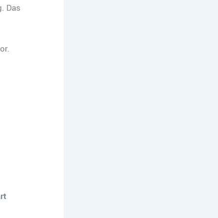
g. Das
or.
rt