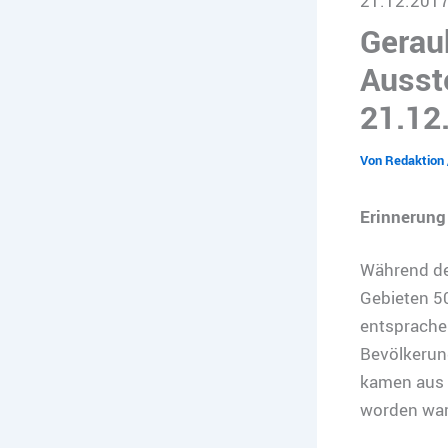
21.12.201
Gerau
Ausst
21.12
Von
Redaktion
Erinnerung
Während des
Gebieten 5
entsprachen
Bevölkerun
kamen aus 
worden war