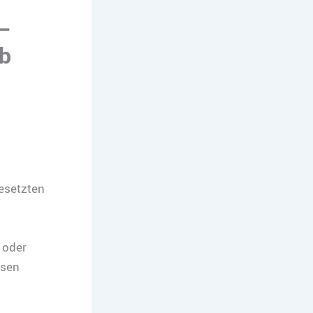
 –
ab
esetzten
 oder
ssen