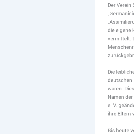
Der Verein 
„Germanisie
„Assimilie
die eigene 
vermittelt.
Menschenrau
zurückgebr
Die leibli
deutschen 
waren. Dies
Namen der 
e. V. geänd
ihre Eltern 
Bis heute v