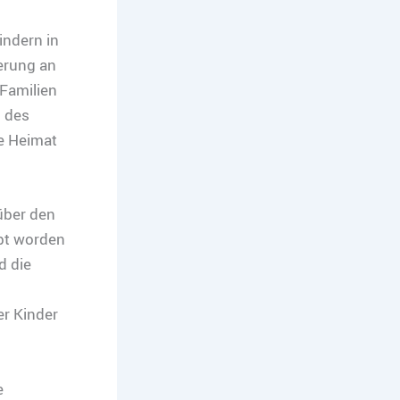
indern in
erung an
 Familien
g des
re Heimat
über den
bt worden
d die
er Kinder
e