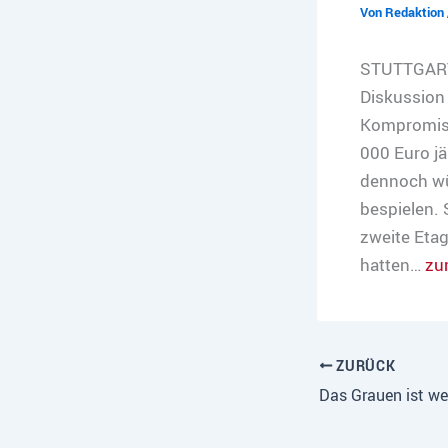
Von
Redaktion
STUTTGARTER
Diskussion
Kompromiss
000 Euro jä
dennoch wü
bespielen. 
zweite Etage
hatten…
zu
ZURÜCK