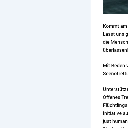
K
ommt
am
Lasst uns 
die Mensche
überlassen
Mit Reden v
Seenotrettu
Unterstütze
Offenes Tre
Flüchtling
Initiative 
just human 