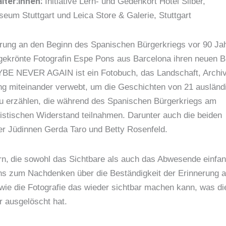
lter:innen:
Initiative Lern- und Gedenkort Hotel Silber,
eum Stuttgart und Leica Store & Galerie, Stuttgart
erung an den Beginn des Spanischen Bürgerkriegs vor 90 Jahr
sgekrönte Fotografin Espe Pons aus Barcelona ihren neuen B
BE NEVER AGAIN ist ein Fotobuch, das Landschaft, Archi
ng miteinander verwebt, um die Geschichten von 21 ausländ
u erzählen, die während des Spanischen Bürgerkriegs am
histischen Widerstand teilnahmen. Darunter auch die beiden
ter Jüdinnen Gerda Taro und Betty Rosenfeld.
rn,
die sowohl das Sichtbare als auch das Abwesende einfan
s zum Nachdenken über die Beständigkeit der Erinnerung 
wie die Fotografie das wieder sichtbar machen kann, was die
r ausgelöscht hat.