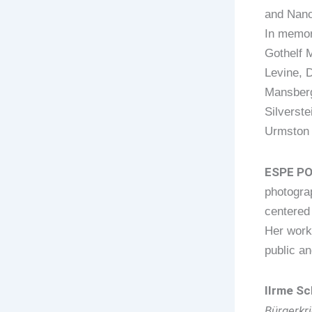
and Nanc
In memor
Gothelf 
Levine, D
Mansberg
Silverste
Urmston 
ESPE P
photogra
centered
Her work 
public an
IIrme S
Bürgerkri