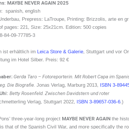
ns
MAYBE NEVER AGAIN 2025
:
: spanish, english
nderbau, Prepress: LaTroupe, Printing: Brizzolis, arte en gr
f pages: 221, Size: 25x21cm. Edition: 500 copies
8-84-09-77785-3
ist erhältlich im
Leica Store & Galerie
, Stuttgart und vor Or
tung im Hotel Silber. Preis: 92 €
haber:
Gerda Taro – Fotoreporterin. Mit Robert Capa im Span
eg. Die Biografie.
Jonas Verlag, Marburg 2013,
ISBN 3-89445
 Uh
Betty Rosenfeld. Zwischen Davidstern und roter
l:
hmetterling Verlag, Stuttgart 2022,
ISBN 3-89657-036-6
.)
MAYBE NEVER AGAIN
Pons’ three-year-long project
the hist
is that of the Spanish Civil War, and more speciﬁcally the ro