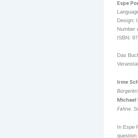
Espe Po
Language
Design: U
Number o
ISBN: 97
Das Buch 
Veranstal
Irme Sc
Bürgerkri
Michael
Fahne.
Sc
In Espe 
question 