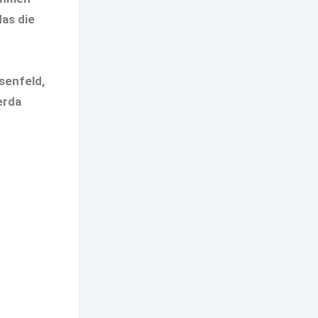
das die
senfeld,
erda