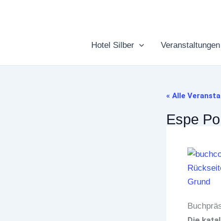
Zum
Inhalt
springen
Hotel Silber
Veranstaltungen
« Alle Veranst
Espe P
Buchpräs
Die kata