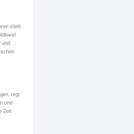
en stellt
ildband
v und
ischen
gen, regt
an und
 Zeit