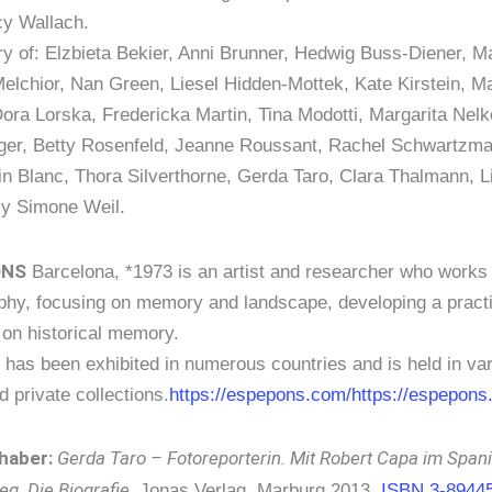
y Wallach.
y of: Elzbieta Bekier, Anni Brunner, Hedwig Buss-Diener, M
Melchior, Nan Green, Liesel Hidden-Mottek, Kate Kirstein, M
ora Lorska, Fredericka Martin, Tina Modotti, Margarita Nel
er, Betty Rosenfeld, Jeanne Roussant, Rachel Schwartzma
in Blanc, Thora Silverthorne, Gerda Taro, Clara Thalmann, Li
y Simone Weil.
ONS
Barcelona, *1973 is an artist and researcher who works 
phy, focusing on memory and landscape, developing a pract
 on historical memory.
has been exhibited in numerous countries and is held in va
d private collections.
https://espepons.com/https://espepons
chaber:
Gerda Taro – Fotoreporterin. Mit Robert Capa im Span
eg. Die Biografie.
Jonas Verlag, Marburg 2013,
ISBN 3-89445