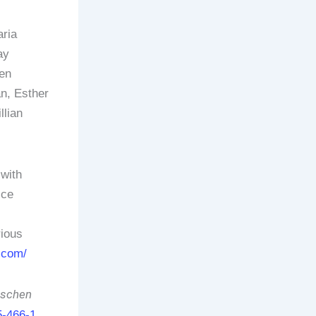
aria
ay
ken
n, Esther
llian
with
ice
rious
.com/
ischen
-466-1