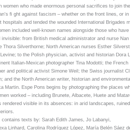
gn women who made enormous personal sacriﬁces to join th
n’s ﬁ ght against fascism – whether on the front lines, or in
 hospitals and tended the wounded International Brigades mil
men included well-known names alongside those who have
invisible: from British medical administrator and nurse Na
e Thora Silverthorne; North American nurses Esther Silverst
evine; to the Polish physician, activist and historian Dora 
inent Italian-Mexican photographer Tina Modotti; the French
er and political activist Simone Weil; the Swiss journalist C
 and the North American writer, historian and environmental
ka Martin. Espe Pons begins by photographing the places w
men worked – including Brunete, Albacete, Huete and Matar
s rendered visible in its absences: in arid landscapes, ruined
eriors.
 contains texts by: Sarah Edith James, Jo Labanyi,
exa Linhard, Carolina Rodríguez López, María Belén Sáez de