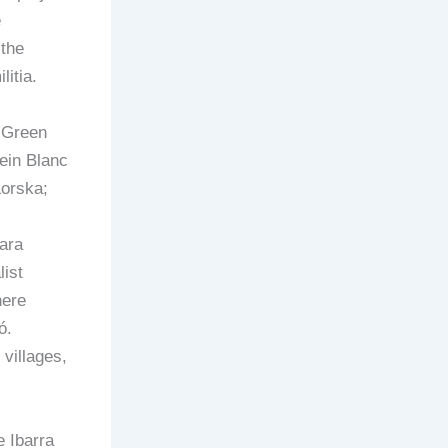
e
 the
itia.
n Green
ein Blanc
Lorska;
lara
ist
here
ó.
 villages,
 Ibarra