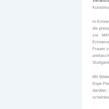
Veransta
Kunstmus
In Erinn
die prei
vor. MAY
Erinneru
Frauen z
antifasc
Stuttgar
Mit Bilde
Espe Pon
darüber, 
scheinba