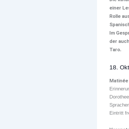
einer Le
Rolle au
Spanisc
Im Gespr
der auch
Taro.
18. Ok
Matinée
Erinnerun
Dorothee
Sprachen
Eintritt 