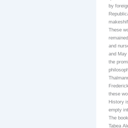
by forei
Republica
makeshift
These wo
remained 
and nurs
and May L
the prom
philosoph
Thalmann;
Frederic
these wo
History i
empty int
The book
Tabea Al