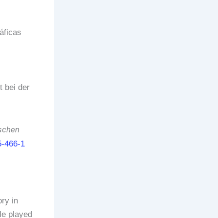
áficas
t bei der
ischen
-466-1
ory in
le played