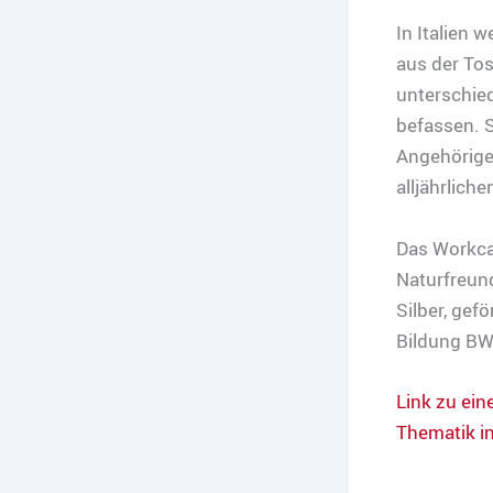
In Italien 
aus der To
unterschied
befassen. 
Angehörige
alljährlich
Das Workcam
Naturfreund
Silber, gef
Bildung BW
Link zu ein
Thematik i