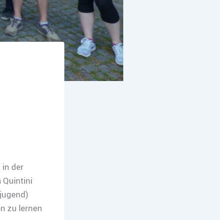
in der
 Quintini
ejugend)
n zu lernen