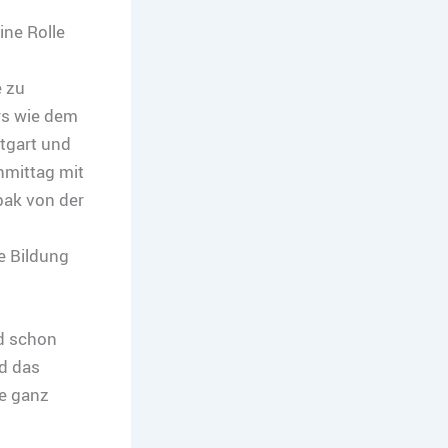
ine Rolle
e zu
rs wie dem
tgart und
mittag mit
bak von der
e Bildung
nd schon
nd das
de ganz