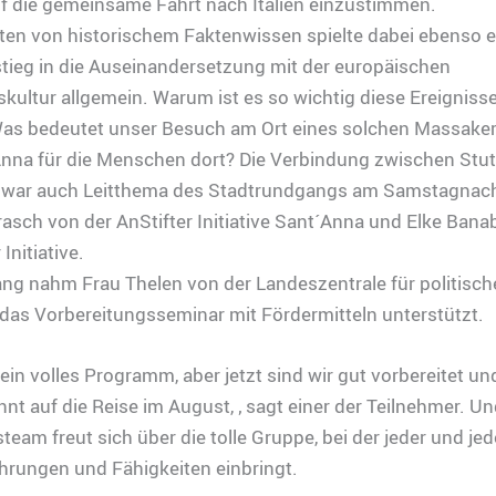
f die gemeinsame Fahrt nach Italien einzustimmen.
ten von historischem Faktenwissen spielte dabei ebenso e
stieg in die Auseinandersetzung mit der europäischen
kultur allgemein. Warum ist es so wichtig diese Ereigniss
Was bedeutet unser Besuch am Ort eines solchen Massake
Anna für die Menschen dort? Die Verbindung zwischen Stut
 war auch Leitthema des Stadtrundgangs am Samstagnach
asch von der AnStifter Initiative Sant´Anna und Elke Bana
 Initiative.
g nahm Frau Thelen von der Landeszentrale für politisch
e das Vorbereitungsseminar mit Fördermitteln unterstützt.
 ein volles Programm, aber jetzt sind wir gut vorbereitet u
nt auf die Reise im August, ‚ sagt einer der Teilnehmer. U
team freut sich über die tolle Gruppe, bei der jeder und je
hrungen und Fähigkeiten einbringt.