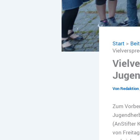
Start
Bei
Vielverspr
Vielv
Jugen
Von
Redaktion
Zum Vorbere
Jugendherbe
(AnStifter 
von Freitag