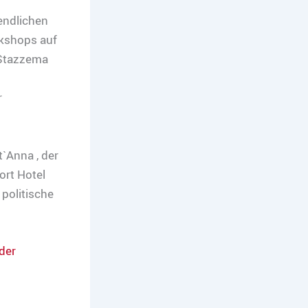
gendlichen
kshops auf
 Stazzema
r
t`Anna , der
ort Hotel
 politische
der