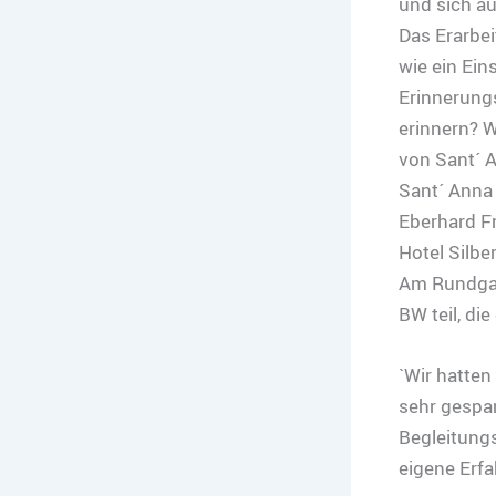
und sich au
Das Erarbei
wie ein Ein
Erinnerungs
erinnern? 
von Sant´ 
Sant´ Anna
Eberhard Fr
Hotel Silber
Am Rundgan
BW teil, di
`Wir hatten
sehr gespan
Begleitungs
eigene Erfa