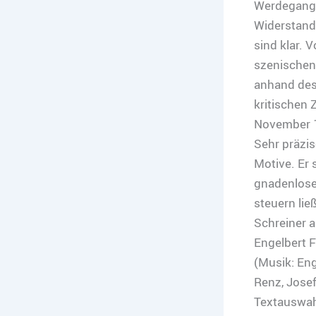
Werdegangs
Widerstand
sind klar. 
szenischen 
anhand des 
kritischen 
November 1
Sehr präzis
Motive. Er
gnadenlosen
steuern lie
Schreiner a
Engelbert F
(Musik: Eng
Renz, Josef
Textauswahl