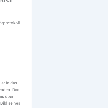
örprotokoll
ler in das
enden. Das
nis über
Bild seines