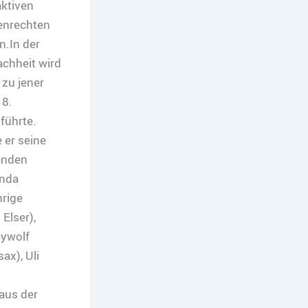
ktiven
enrechten
n.In der
achheit wird
 zu jener
 8.
führte.
 er seine
enden
anda
hrige
Elser),
eywolf
ax), Uli
aus der