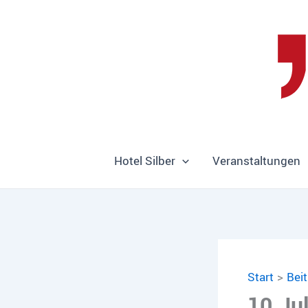
Zum
Inhalt
springen
Hotel Silber
Veranstaltungen
Start
Bei
10.Jul