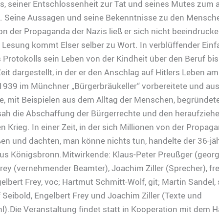
, seiner Entschlossenheit zur Tat und seines Mutes zum a
. Seine Aussagen und seine Bekenntnisse zu den Mensch
Von der Propaganda der Nazis ließ er sich nicht beeindrucke
Lesung kommt Elser selber zu Wort. In verblüffender Einf
Protokolls sein Leben von der Kindheit über den Beruf bis
Zeit dargestellt, in der er den Anschlag auf Hitlers Leben am
939 im Münchner „Bürgerbräukeller“ vorbereitete und aus
e, mit Beispielen aus dem Alltag der Menschen, begründete
 sah die Abschaffung der Bürgerrechte und den heraufzieh
 Krieg. In einer Zeit, in der sich Millionen von der Propag
ßen und dachten, man könne nichts tun, handelte der 36-jä
us Königsbronn.Mitwirkende: Klaus-Peter Preußger (georg 
rey (vernehmender Beamter), Joachim Ziller (Sprecher), fr
elbert Frey, voc; Hartmut Schmitt-Wolf, git; Martin Sandel, s
 Seibold, Engelbert Frey und Joachim Ziller (Texte und
).Die Veranstaltung findet statt in Kooperation mit dem H