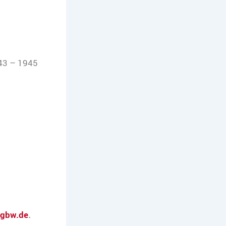
943 – 1945
dgbw.de
.