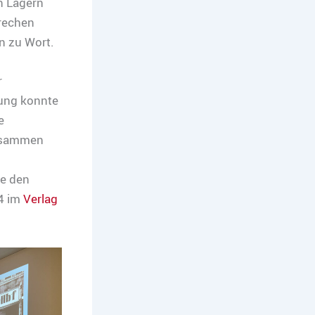
n Lagern
brechen
 zu Wort.
r
hung konnte
e
zusammen
ie den
4 im
Verlag