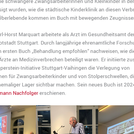
ie schwangere Zwangsarbeiterinnen und Kleinkinder in de
igt wurden, wie die städtische Kinderklinik an diesen Ver
 Überlebende kommen im Buch mit bewegenden Zeugnissen
rl-Horst Marquart arbeitete als Arzt im Gesundheitsamt de
tstadt Stuttgart. Durch langjährige ehrenamtliche Forsc
em ersten Buch „Behandlung empfohlen“ nachweisen, wie di
rzte an Medizinverbrechen beteiligt waren. Er initiierte 
lperstein-Initiative Stuttgart-Vaihingen die Verlegung von
nen für Zwangsarbeiterkinder und von Stolperschwellen, d
hemaliger Lager sichtbar machen. Sein neues Buch ist 202
mann Nachfolger
erschienen.