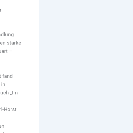
n
ndlung
en starke
uart –
t fand
 in
Buch „Im
rl-Horst
en