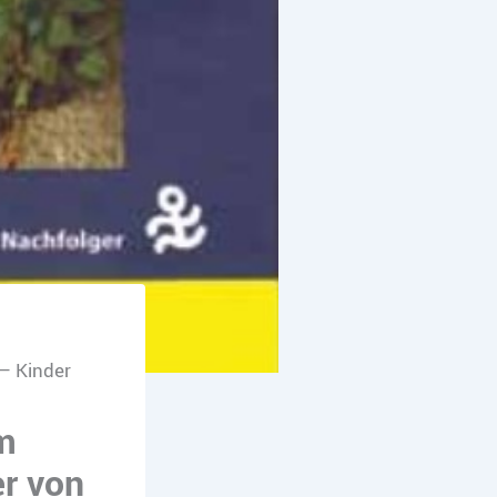
– Kinder
m
r von