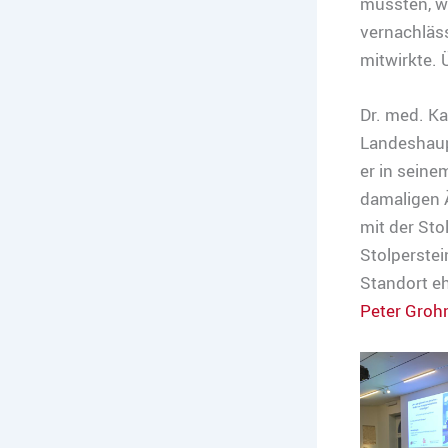
mussten, w
vernachläss
mitwirkte.
Dr. med. Ka
Landeshaup
er in sein
damaligen Ä
mit der Sto
Stolperstei
Standort e
Peter Groh