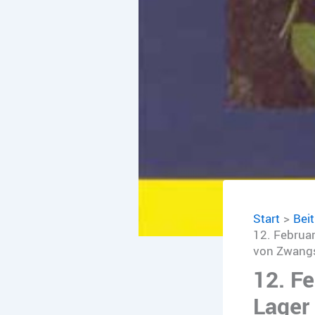
Start
Bei
12. Februa
von Zwangsa
12. F
Lager