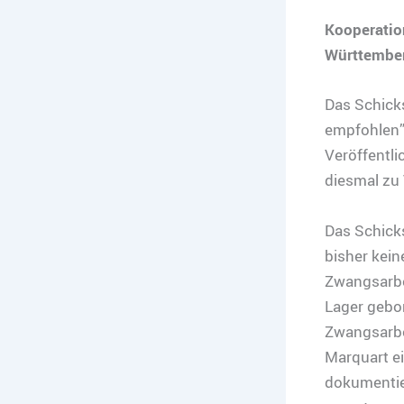
Kooperatio
Württemberg
Das Schick
empfohlen” 
Veröffentli
diesmal zu
Das Schicks
bisher kei
Zwangsarbe
Lager gebo
Zwangsarbei
Marquart ei
dokumentier