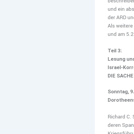
beschreibe
und ein ab
der ARD und
Als weitere
und am 5.2.
Teil 3:
Lesung und
Israel-Kor
DIE SACHE
Sonntag, 9.
Dorotheens
Richard C. 
deren Spann
Kriegsführu