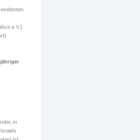
spondenten
bus e.V.)
rt)
jähriger
nder, in
Israels
tie? Ist