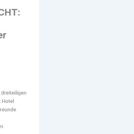
CHT:
er
dreiteiligen
 Hotel
Freunde
en