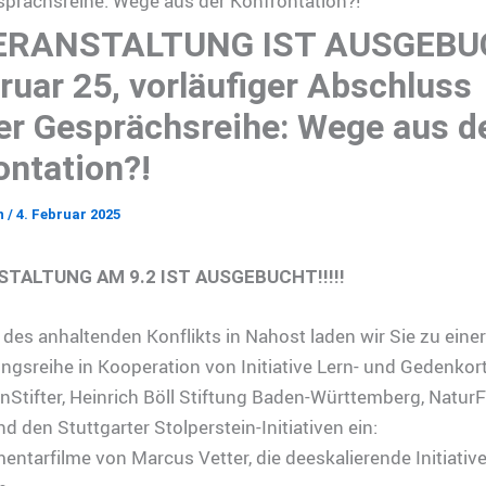
sprächsreihe: Wege aus der Konfrontation?!
VERANSTALTUNG IST AUSGEBU
ruar 25, vorläufiger Abschluss
er Gesprächsreihe: Wege aus d
ontation?!
n
/
4. Februar 2025
STALTUNG AM 9.2 IST AUSGEBUCHT!!!!!
des anhaltenden Konflikts in Nahost laden wir Sie zu einer 
ngsreihe in Kooperation von Initiative Lern- und Gedenkort
 AnStifter, Heinrich Böll Stiftung Baden-Württemberg, Natur
nd den Stuttgarter Stolperstein-Initiativen ein:
ntarfilme von Marcus Vetter, die deeskalierende Initiativ