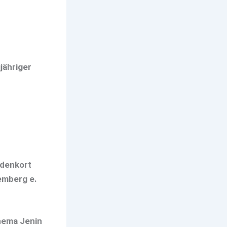
jähriger
edenkort
temberg e.
nema Jenin