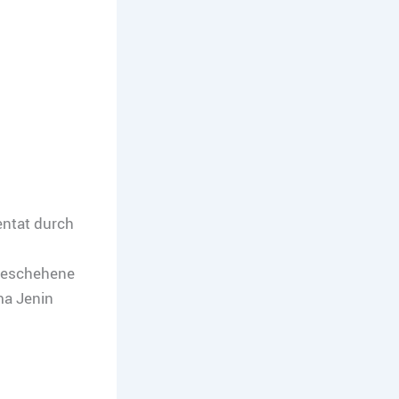
entat durch
 Geschehene
ma Jenin