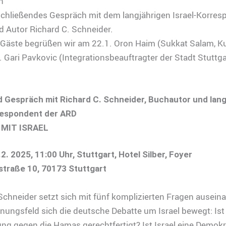
n
schließendes Gespräch mit dem langjährigen Israel-Korre
 Autor Richard C. Schneider.
 Gäste begrüßen wir am 22.1. Oron Haim (Sukkat Salam, Ku
 Gari Pavkovic (Integrationsbeauftragter der Stadt Stuttga
 Gespräch mit Richard C. Schneider, Buchautor und lang
respondent der ARD
 MIT ISRAEL
2. 2025, 11:00 Uhr, Stuttgart, Hotel Silber, Foyer
traße 10, 70173 Stuttgart
Schneider setzt sich mit fünf komplizierten Fragen auseina
ungsfeld sich die deutsche Debatte um Israel bewegt: Ist 
ng gegen die Hamas gerechtfertigt? Ist Israel eine Demokra