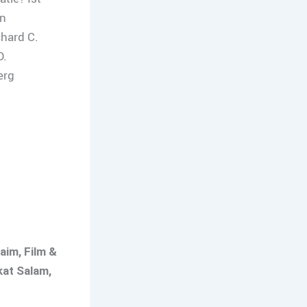
in
chard C.
D.
erg
im, Film &
at Salam,