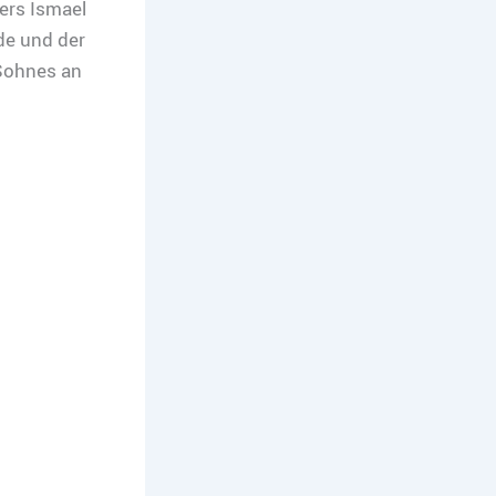
ers Ismael
de und der
 Sohnes an