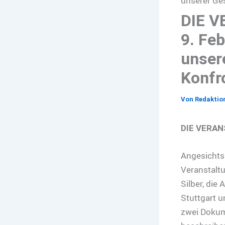
unserer Ge
DIE 
9. Feb
unser
Konfr
Von
Redaktio
DIE VERAN
Angesichts 
Veranstaltu
Silber, die
Stuttgart u
zwei Dokume