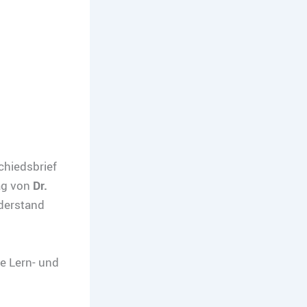
chiedsbrief
ag von
Dr.
derstand
e Lern- und