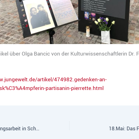
ikel über Olga Bancic von der Kulturwissenschaftlerin Dr. 
w.jungewelt.de/artikel/474982.gedenken-an-
sk%C3%A4mpferin-partisanin-pierrette.html
Initiative „NS-Zwangsarbeit in Schwenningen“ zu Besuch bei Kolleg:innen in Stuttgart
18.Mai: Das 