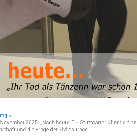
trag
 November 2025: „Noch heute…“ – Stuttgarter Künstler*inn
schaft und die Frage der Zivilcourage