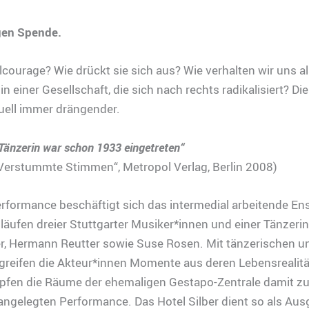
gen Spende.
ilcourage? Wie drückt sie sich aus? Wie verhalten wir uns al
in einer Gesellschaft, die sich nach rechts radikalisiert? Di
uell immer drängender.
 Tänzerin war schon 1933 eingetreten“
„Verstummte Stimmen“, Metropol Verlag, Berlin 2008)
erformance beschäftigt sich das intermedial arbeitende En
äufen dreier Stuttgarter Musiker*innen und einer Tänzerin: 
er, Hermann Reutter sowie Suse Rosen. Mit tänzerischen u
greifen die Akteur*innen Momente aus deren Lebensrealit
pfen die Räume der ehemaligen Gestapo-Zentrale damit zu 
ngelegten Performance. Das Hotel Silber dient so als Au