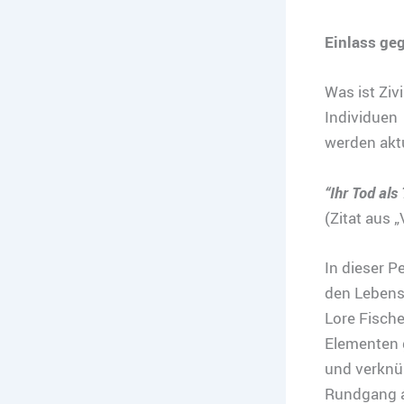
Einlass ge
Was ist Ziv
Individuen 
werden akt
“Ihr Tod als
(Zitat aus 
In dieser P
den Lebensl
Lore Fisch
Elementen 
und verknü
Rundgang a