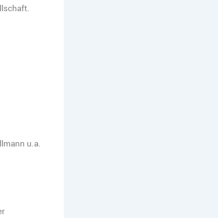
lschaft.
llmann u.a.
er