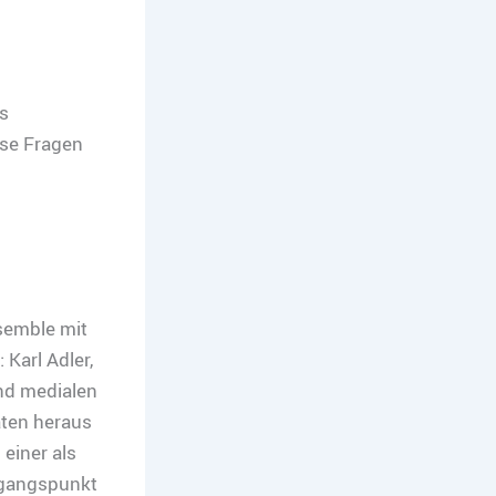
s
ese Fragen
semble mit
Karl Adler,
nd medialen
äten heraus
einer als
sgangspunkt