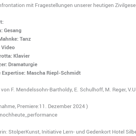
nfrontation mit Fragestellungen unserer heutigen Zivilgesel
t:
: Gesang
Mahnke: Tanz
: Video
rotta: Klavier
zer: Dramaturgie
e Expertise: Mascha Riepl-Schmidt
von F. Mendelssohn-Bartholdy, E. Schulhoff, M. Reger, V.U
nahme, Premiere:11. Dezember 2024 )
 nochheute_performance
rin: StolperKunst, Initiative Lern- und Gedenkort Hotel Silb