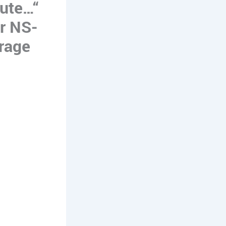
ute…“
er NS-
urage