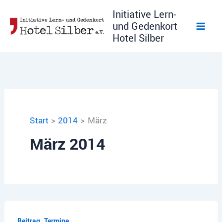
Zum
Initiative Lern-
Inhalt
und Gedenkort
springen
Hotel Silber
Start
2014
März
März 2014
,
Beitrag
Termine