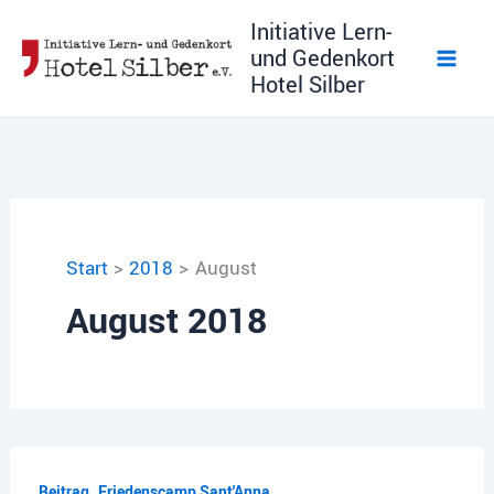
Zum
Initiative Lern-
Inhalt
und Gedenkort
springen
Hotel Silber
Start
2018
August
August 2018
,
Beitrag
Friedenscamp Sant'Anna