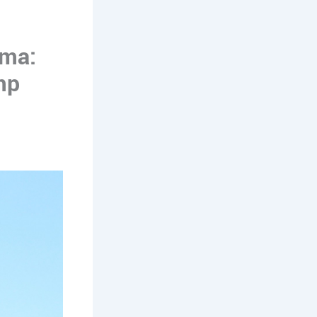
ema:
mp