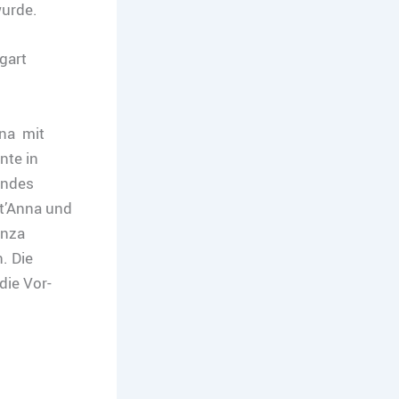
wurde.
gart
nna mit
nte in
andes
nt’Anna und
enza
. Die
die Vor-