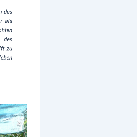
n des
r als
chten
d des
lft zu
leben