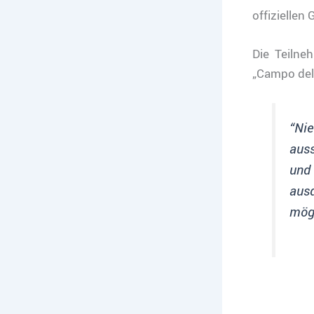
offiziellen
Die Teilne
„Campo del
“Nie
auss
und
ausd
mög
(voll