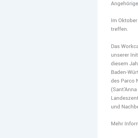
Angehörige
Im Oktober
treffen.
Das Workcam
unserer Ini
diesem Jahr
Baden-Württ
des Parco N
(Sant’Anna 
Landeszentr
und Nachbe
Mehr Inform