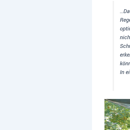
…Das
Reg
opt
nic
Schm
erk
kön
In e