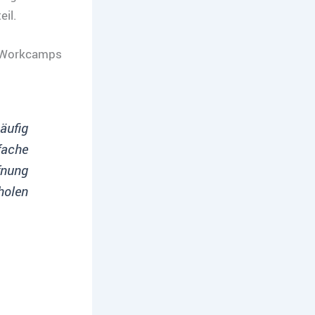
il.
s Workcamps
äufig
fache
fnung
holen