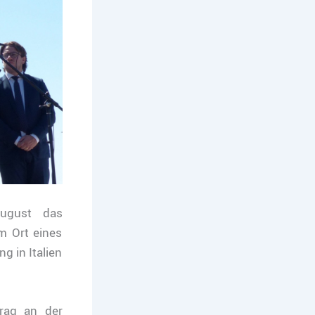
ugust das
m Ort eines
g in Italien
rag an der