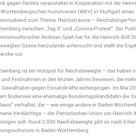
k gegen Rechts veranstaltet in Kooperation mit der Heinri
 Württembergischen Kunstverein (WKV) in Stuttgart einen 
sionsabend zum Thema: Reichsträume – Reichsbürger*inn
temberg zwischen „Tag X“ und „Corona-Protest“. Der Publi
mismusforscher Andreas Speit hat für die Heinrich Böll S
ewegten-Szene hierzulande untersucht und stellt die Erge
herche vor.
temberg ist ein Hotspot für Reichsbewegte – das haben ni
 und Festnahmen in den letzten Jahren bewiesen, die meh
 Gewalttaten gegen Einsatzkräfte einhergingen. Im Mai 20
 am Bodensee eine ehemalige Bundestagskandidatin der Q
 Basis“ verhaftet, die – wie einige andere in Baden-Württem
ne Verdächtige – der Patriotischen Union um Heinrich XI
örigen soll. Rund 3.000 Reichsbewegte gibt es nach Erke
sungsschutzes in Baden-Württemberg.