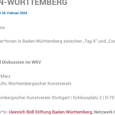
N-WÜRTTEMBERG
/
28. Februar 2024
ume
er*innen in Baden-Württemberg zwischen „Tag X“ und „Co
d Diskussion im WKV
5.März
 Uhr, Württembergischer Kunstverein
mbergischer Kunstverein Stuttgart | Schlossplatz 2 | D-7
A
r*in:
Heinrich Böll Stiftung Baden-Württemberg
,
Netzwerk