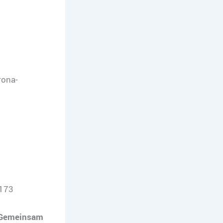
rona-
0173
 Gemeinsam