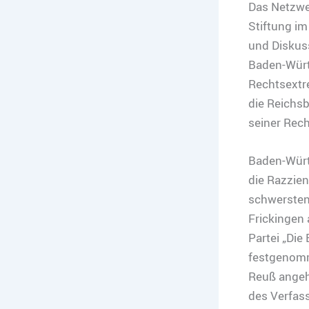
Das Netzwer
Stiftung im
und Diskus
Baden-Würt
Rechtsextre
die Reichsb
seiner Rec
Baden-Würt
die Razzien
schwersten
Frickingen
Partei „Die
festgenomme
Reuß angeh
des Verfas