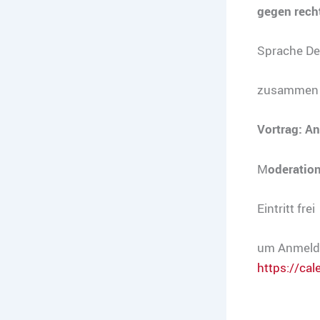
gegen rech
Sprache De
zusammen 
Vortrag:
An
M
oderatio
Eintritt frei
um Anmeldu
https://cal