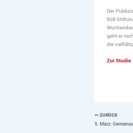
Der Publiz
Böll Stift
Württemberg
geht er nic
die vielfä
Zur Studie
ZURÜCK
5. März: Gemein