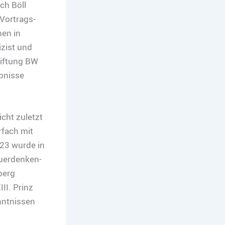
ch Böll
Vortrags-
en in
zist und
tiftung BW
bnisse
cht zuletzt
rfach mit
23 wurde in
uerdenken-
berg
II. Prinz
nntnissen