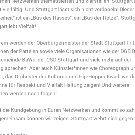
men Netzwerken thematisierten und klarstellen: Stuttgart i
t vielfältig. Und Stuttgart lässt sich nicht veräppeln! Diese
iheit“ ist ein „Bus des Hasses“, ein „Bus der Hetze“. Stutt
art lebt Vielfalt!
em werden der Oberbürgermeister der Stadt Stuttgart Frit
nnen der Parteien sowie viele Organisationen wie der DGB 
Gemeinde BaWü, der CSD Stuttgart und viele mehr auf der
 sprechen. Aber auch Künstler*innen wie Choreograph u
er, das Orchester der Kulturen und Hip-Hopper Kwadi werd
ne für Respekt und Vielfalt Haltung zeigen! Und weitere
nnen werden noch folgen!
ilt die Kundgebung in Euren Netzwerken und kommt so zahl
emeinsam können wir zeigen: Stuttgart wehrt sich gegen 
eid kreativ: