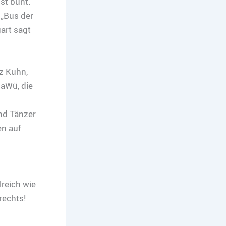
st bunt.
r „Bus der
gart sagt
z Kuhn,
BaWü, die
nd Tänzer
en auf
reich wie
rechts!