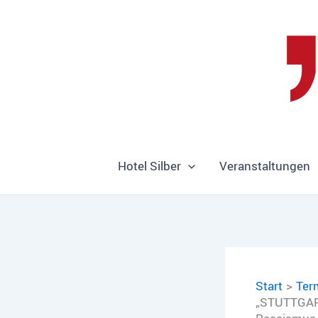
Zum
Inhalt
springen
Hotel Silber
Veranstaltungen
Start
Ter
„STUTTGART