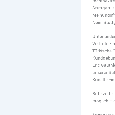
rechtsextre
Stuttgart is
Meinungsfre
Nein! Stuttg
Unter ander
Vertreter*i
Türkische 
Kundgebung
Eric Gauthi
unserer Büh
Künstler*i
Bitte verte
möglich – g
Ansonsten s