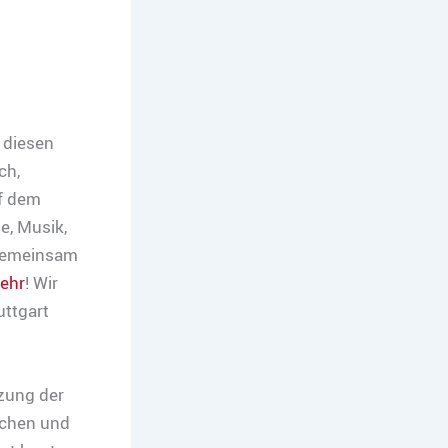
 diesen
ch,
uf dem
e, Musik,
 gemeinsam
ehr
! Wir
uttgart
zung der
schen und