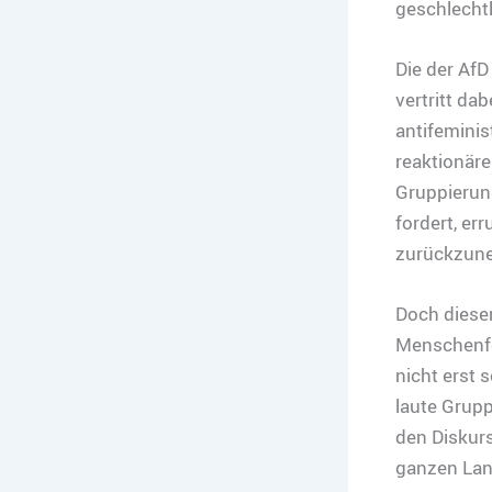
geschlechtl
Die der Af
vertritt da
antifeminis
reaktionäre
Gruppierung
fordert, er
zurückzun
Doch dieser
Menschenfe
nicht erst 
laute Grup
den Diskur
ganzen Lan