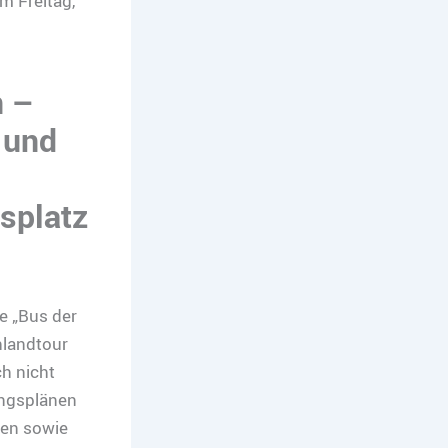
m Freitag,
n –
 und
lsplatz
e „Bus der
hlandtour
ch nicht
ungsplänen
gen sowie