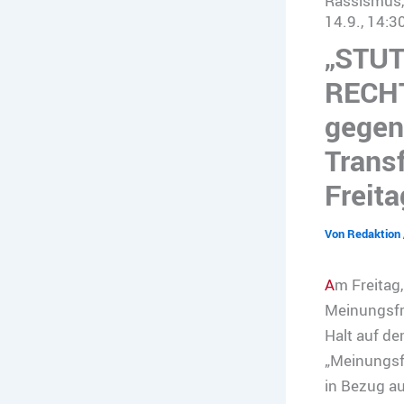
Rassismus,
14.9., 14:3
„STUT
RECHT
gegen
Trans
Freita
Von
Redaktion
A
m Freitag
Meinungsfre
Halt auf de
„Meinungsfr
in Bezug a