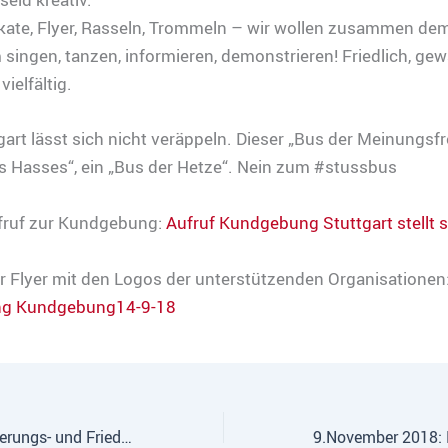
kate, Flyer, Rasseln, Trommeln – wir wollen zusammen dem
ingen, tanzen, informieren, demonstrieren! Friedlich, gewal
vielfältig.
art lässt sich nicht veräppeln. Dieser „Bus der Meinungsfre
s Hasses“, ein „Bus der Hetze“. Nein zum #stussbus
ufruf zur Kundgebung:
Aufruf Kundgebung Stuttgart stellt 
r Flyer mit den Logos der unterstützenden Organisationen
g Kundgebung14-9-18
Europäische Erinnerungs- und Friedensarbeit in Sant’Anna di Stazzema: unser deutsch-italienisches Workcamp 2018