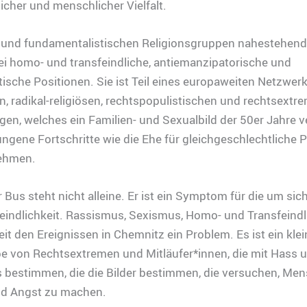
icher und menschlicher Vielfalt.
D und fundamentalistischen Religionsgruppen nahestehen
bei homo- und transfeindliche, antiemanzipatorische und
tische Positionen. Sie ist Teil eines europaweiten Netzwer
n, radikal-religiösen, rechtspopulistischen und rechtsextr
en, welches ein Familien- und Sexualbild der 50er Jahre ve
rungene Fortschritte wie die Ehe für gleichgeschlechtliche 
ehmen.
 Bus steht nicht alleine. Er ist ein Symptom für die um sic
indlichkeit. Rassismus, Sexismus, Homo- und Transfeindli
seit den Ereignissen in Chemnitz ein Problem. Es ist ein klei
pe von Rechtsextremen und Mitläufer*innen, die mit Hass 
s bestimmen, die die Bilder bestimmen, die versuchen, Me
d Angst zu machen.