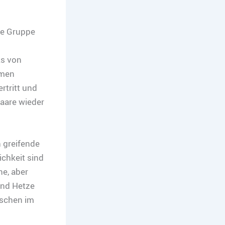
de Gruppe
ks von
emen
rtritt und
Paare wieder
h greifende
chkeit sind
ne, aber
und Hetze
nschen im