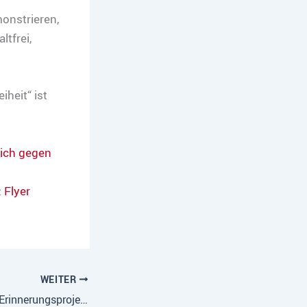
onstrieren,
tfrei,
iheit“ ist
sich gegen
:
Flyer
WEITER
9.November 2018: Erinnerungsprojekt zum 80. Jahrestag der Pogromnacht am 9.11.1938