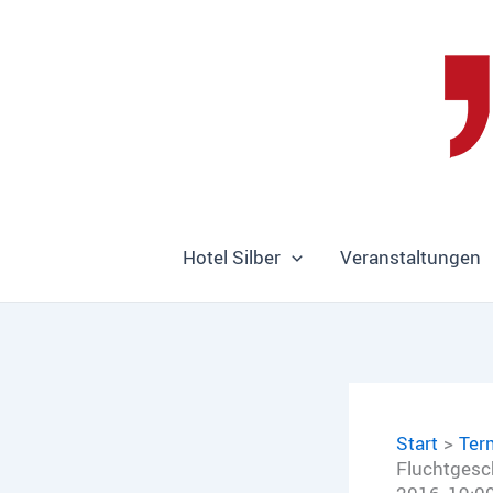
Zum
Inhalt
springen
Hotel Silber
Veranstaltungen
Start
Ter
Fluchtgesch