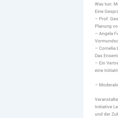
Was tun: Mö
Eine Gespr
– Prof. Geo
Planung vo
– Angela F
Vormundscha
– Cornelia 
Das Ensembl
– Ein Vertre
eine Initia
– Moderatio
Veranstalte
Initiative 
und der Zuk