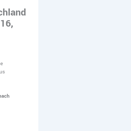
chland
16,
ve
aus
nach