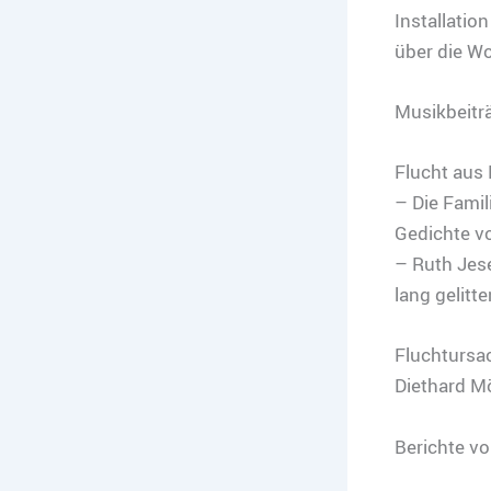
Installatio
über die Wo
Musikbeitr
Flucht aus
– Die Famil
Gedichte v
– Ruth Jese
lang gelitt
Fluchtursa
Diethard Mö
Berichte vo