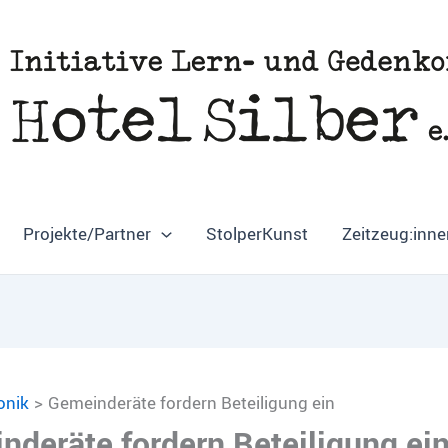
Projekte/Partner
StolperKunst
Zeitzeug:inne
onik
Gemeinderäte fordern Beteiligung ein
nderäte fordern Beteiligung ei