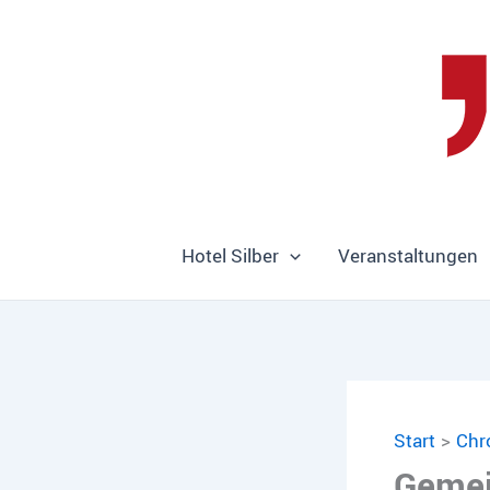
Zum
Inhalt
springen
Hotel Silber
Veranstaltungen
Start
Chr
Gemei