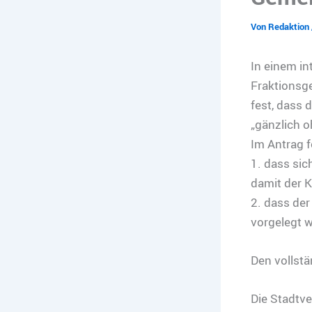
Von
Redaktion
In einem in
Fraktionsg
fest, dass 
„gänzlich o
Im Antrag f
1. dass sic
damit der 
2. dass de
vorgelegt w
Den vollstä
Die Stadtv