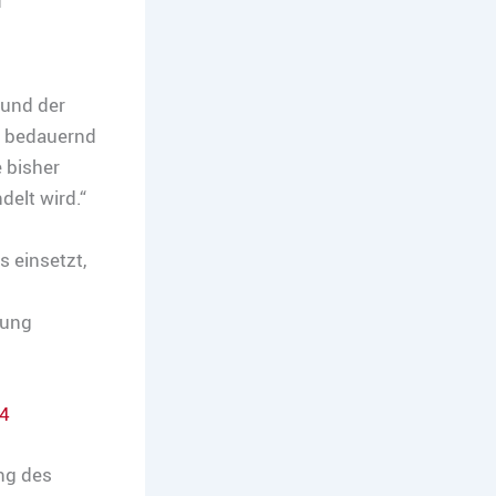
 und der
e bedauernd
 bisher
delt wird.“
s einsetzt,
sung
4
ng des