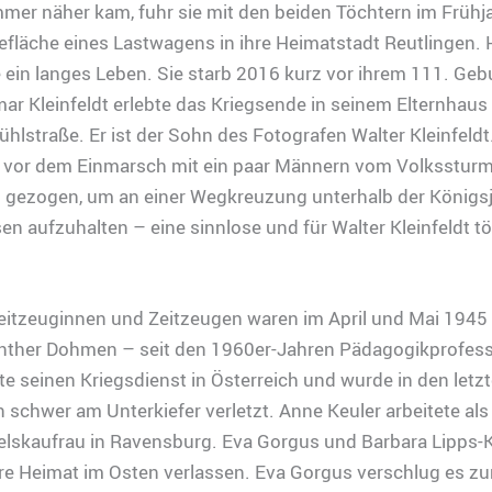
mmer näher kam, fuhr sie mit den beiden Töchtern im Frühj
efläche eines Lastwagens in ihre Heimatstadt Reutlingen. 
 ein langes Leben. Sie starb 2016 kurz vor ihrem 111. Gebu
ar Kleinfeldt erlebte das Kriegsende in seinem Elternhaus 
hlstraße. Er ist der Sohn des Fotografen Walter Kleinfeldt
e vor dem Einmarsch mit ein paar Männern vom Volkssturm
gezogen, um an einer Wegkreuzung unterhalb der Königs
en aufzuhalten – eine sinnlose und für Walter Kleinfeldt tö
Zeitzeuginnen und Zeitzeugen waren im April und Mai 1945 
nther Dohmen – seit den 1960er-Jahren Pädagogikprofess
ete seinen Kriegsdienst in Österreich und wurde in den letz
 schwer am Unterkiefer verletzt. Anne Keuler arbeitete als
elskaufrau in Ravensburg. Eva Gorgus und Barbara Lipps-
re Heimat im Osten verlassen. Eva Gorgus verschlug es zu