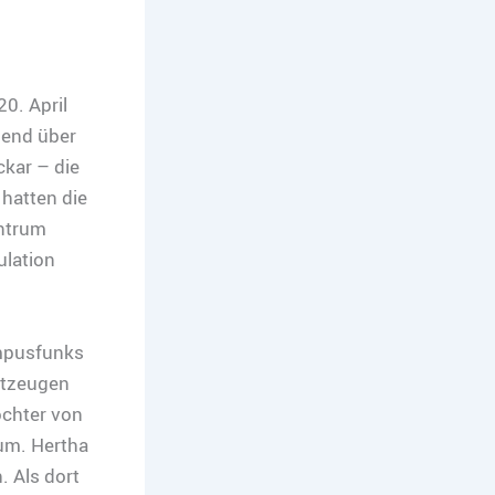
0. April
end über
kar – die
hatten die
entrum
ulation
ampusfunks
itzeugen
öchter von
um. Hertha
. Als dort