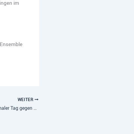
bingen im
l’Ensemble
WEITER
17. Mai: Internationaler Tag gegen Homophobie und Transphobie IDAHOT