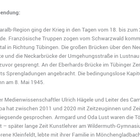
 Sendung:
aralb-Region ging der Krieg in den Tagen vom 18. bis zum 2
de. Französische Truppen zogen vom Schwarzwald komm
al in Richtung Tübingen. Die großen Brücken über den Nec
ke und die Neckarbrücke der Umgehungsstraße in Lustnau 
 zuvor gesprengt. An der Eberhards-Brücke im Tübinger Z
its Sprengladungen angebracht. Die bedingungslose Kapit
nn am 8. Mai 1945.
er Medienwissenschaftler Ulrich Hägele und Leiter des C
pa hat zwischen 2011 und 2020 mit Zeitzeuginnen und Ze
riegsende gesprochen. Armgard und Oda Lust waren die T
t – später lange Zeit Kunstlehrer am Wildermuth-Gymnasi
rene Kleinfeldt, lebte mit ihrer Familie in Mönchengladbach