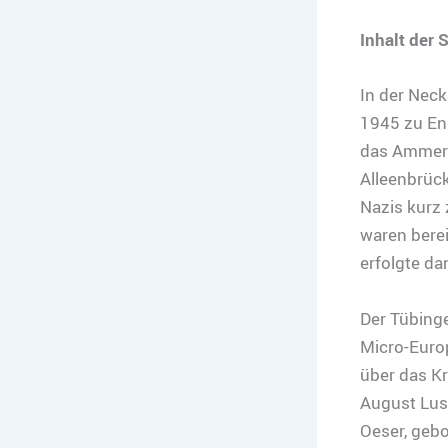
Inhalt der
In der Neck
1945 zu En
das Ammert
Alleenbrüc
Nazis kurz
waren bere
erfolgte da
Der Tübing
Micro-Euro
über das K
August Lus
Oeser, gebo