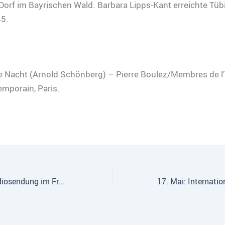
 Dorf im Bayrischen Wald. Barbara Lipps-Kant erreichte Tü
5.
te Nacht (Arnold Schönberg) – Pierre Boulez/Membres de 
mporain, Paris.
8. Mai 2020 – Radiosendung im Freien Radio Stuttgart zum 75. Jahrestag der Befreiung von Faschismus und Krieg