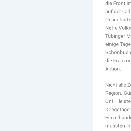
die Front i
auf der Lad
Oeser hatte
Neffe Volkm
Tübinger Mü
einige Tag
Schönbuch 
die Franzos
Aktion.
Nicht alle 
Region. Gü
Uni – leist
Kriegstagen
Einzelhand
mussten ih