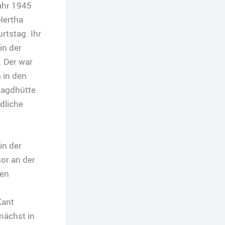
ahr 1945
Hertha
rtstag. Ihr
in der
. Der war
 in den
jagdhütte
dliche
in der
or an der
ten
Kant
nächst in