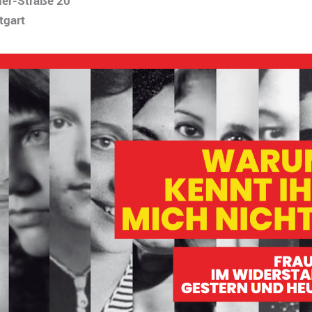
her-Straße 20
tgart