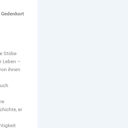
d Gedenkort
se Stöbe
hr Leben –
von ihnen
Buch
ne
hichte, er
tigkeit