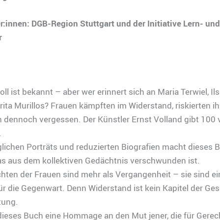
r:innen: DGB-Region Stuttgart und der Initiative Lern- un
r
ll ist bekannt – aber wer erinnert sich an Maria Terwiel, Il
ita Murillos? Frauen kämpften im Widerstand, riskierten i
 dennoch vergessen. Der Künstler Ernst Volland gibt 100 
.
glichen Porträts und reduzierten Biografien macht dieses 
as aus dem kollektiven Gedächtnis verschwunden ist.
hten der Frauen sind mehr als Vergangenheit – sie sind ei
 die Gegenwart. Denn Widerstand ist kein Kapitel der Gesc
tung.
dieses Buch eine Hommage an den Mut jener, die für Gerech