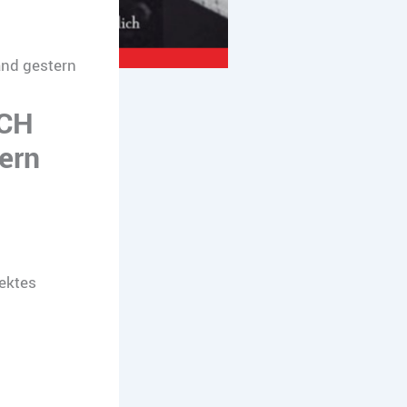
nd gestern
ICH
ern
ektes