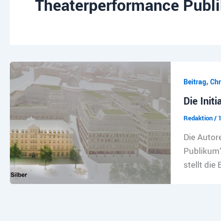
Theaterperformance Publik
,
Beitrag
Chr
Die Init
Redaktion
/
1
Die Autor
Publikum“
stellt die