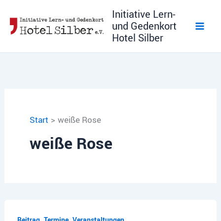
Zum
Initiative Lern-
Inhalt
und Gedenkort
springen
Hotel Silber
Start
weiße Rose
weiße Rose
,
,
Beitrag
Termine
Veranstaltungen