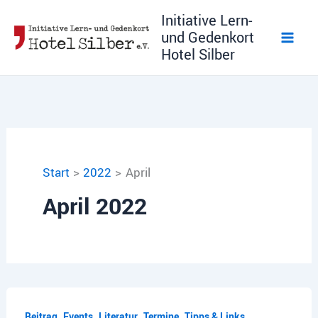
Zum
Initiative Lern-
Inhalt
und Gedenkort
springen
Hotel Silber
Start
2022
April
April 2022
,
,
,
,
,
Beitrag
Events
Literatur
Termine
Tipps & Links