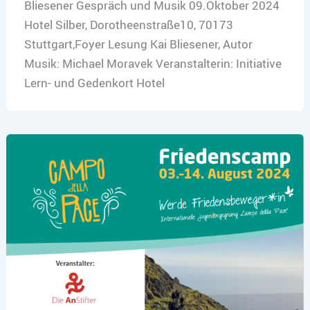
Bliesener Gespräch und Musik 09.Oktober 2024
Hotel Silber, Dorotheenstraße10, 70173
Stuttgart,Foyer Lesung Kai Bliesener, Autor
Musik: Michael Moravek Veranstalterin: Initiative
Lern- und Gedenkort Hotel