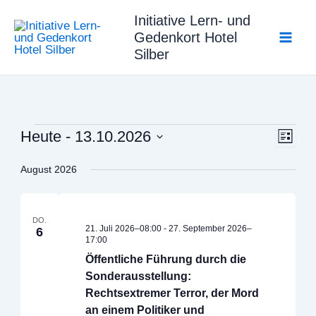
Zum
Initiative Lern- und
Inhalt
Gedenkort Hotel
springen
Silber
Veranstaltungen
Heute
 - 
13.10.2026
Ansicht
Veran
Liste
Navigat
Ansic
Datum
wählen.
August 2026
Navig
DO.
21. Juli 2026–08:00
-
27. September 2026–
6
17:00
Öffentliche Führung durch die
Sonderausstellung:
Rechtsextremer Terror, der Mord
an einem Politiker und