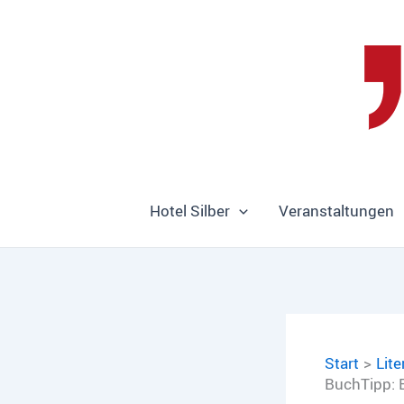
Zum
Inhalt
springen
Hotel Silber
Veranstaltungen
Start
Lite
BuchTipp: B