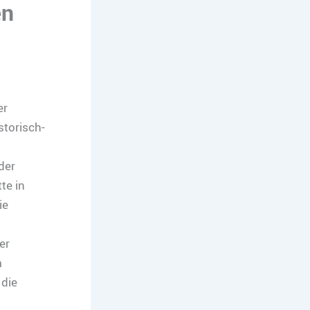
en
er
storisch-
der
te in
ie
er
m
 die