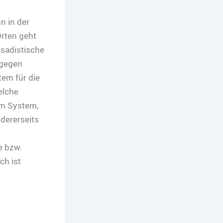
 in der
Orten geht
 sadistische
 gegen
em für die
elche
em System,
dererseits
e bzw.
ch ist