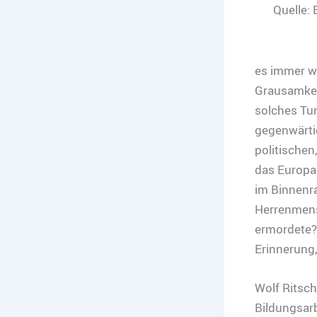
Quelle: 
es immer wi
Grausamkei
solches Tun
gegenwärtig
politische
das Europa
im Binnenra
Herrenmens
ermordete? 
Erinnerung
Wolf Ritsch
Bildungsarb