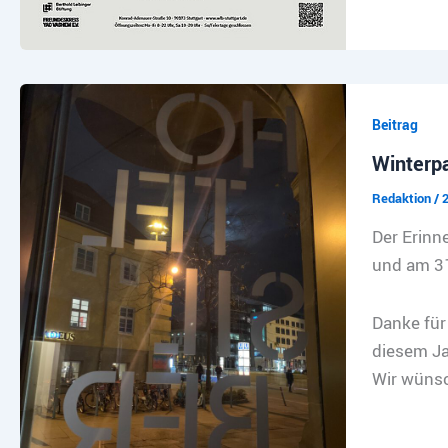
Beitrag
Winterp
Redaktion
/
Der Erinn
und am 31
Danke für 
diesem Ja
Wir wünsc