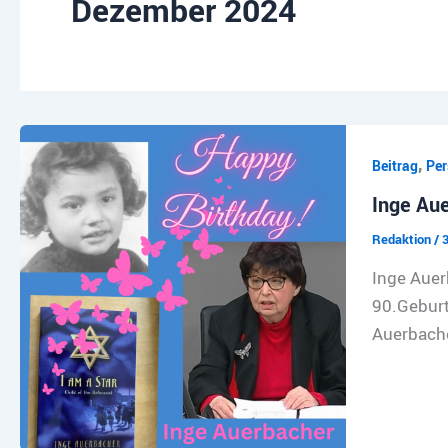
Dezember 2024
,
Beitrag
Per
Inge Aue
Redaktion
/
Inge Auer
90.Geburt
Auerbache