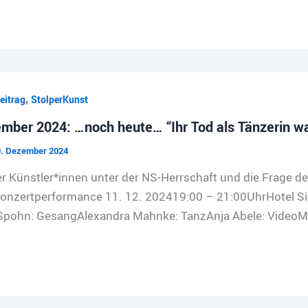
,
eitrag
StolperKunst
mber 2024: …noch heute… “Ihr Tod als Tänzerin wa
9. Dezember 2024
er Künstler*innen unter der NS-Herrschaft und die Frage d
onzertperformance 11. 12. 202419:00 – 21:00UhrHotel Sil
Spohn: GesangAlexandra Mahnke: TanzAnja Abele: VideoM