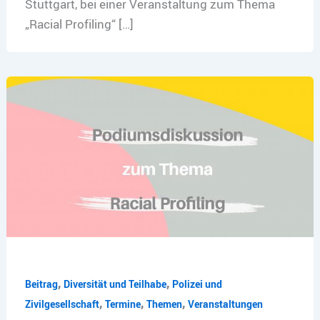
Stuttgart, bei einer Veranstaltung zum Thema
„Racial Profiling“ […]
,
,
Beitrag
Diversität und Teilhabe
Polizei und
,
,
,
Zivilgesellschaft
Termine
Themen
Veranstaltungen