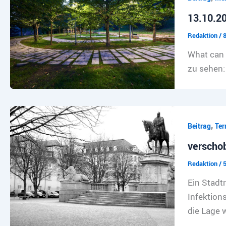
13.10.2
Redaktion
/
8
What can 
zu sehen
,
Beitrag
Ter
verschob
Redaktion
/
5
Ein Stadt
Infektion
die Lage 