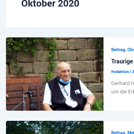
Oktober 2020
,
Beitrag
Chr
Traurige
Redaktion
/
2
Gerhard Hi
um die Erh
,
Beitrag
Mei