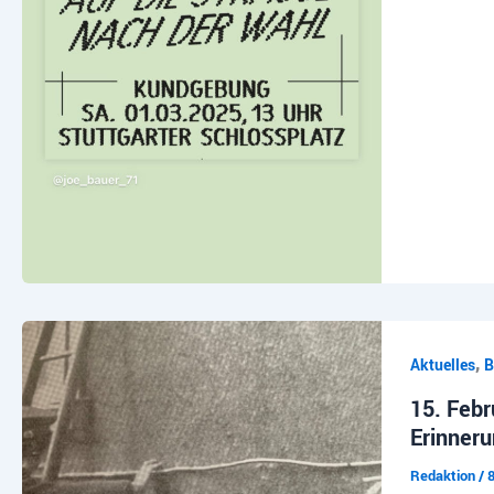
,
Aktuelles
B
15. Febr
Erinner
Redaktion
/
8