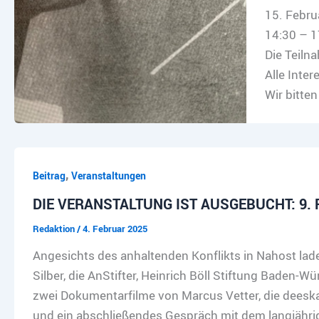
15. Febru
14:30 – 1
Die Teiln
Alle Inte
Wir bitte
,
Beitrag
Veranstaltungen
DIE VERANSTALTUNG IST AUSGEBUCHT: 9. Febr
Redaktion
/
4. Februar 2025
Angesichts des anhaltenden Konflikts in Nahost laden
Silber, die AnStifter, Heinrich Böll Stiftung Baden-W
zwei Dokumentarfilme von Marcus Vetter, die deeskal
und ein abschließendes Gespräch mit dem langjähri