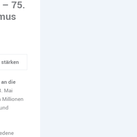
 – 75.
smus
 stärken
 an die
. Mai
 Millionen
 und
iedene