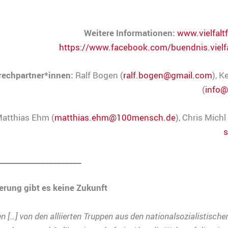
.
Weitere Informationen:
www.vielfaltf
https://www.facebook.com/buendnis.vielfal
echpartner*innen:
Ralf Bogen (
ralf.bogen@gmail.com
), K
(
info@
atthias Ehm (
matthias.ehm@100mensch.de
), Chris Michl 
s
____________________
erung gibt es keine Zukunft
n […] von den alliierten Truppen aus den nationalsozialistische