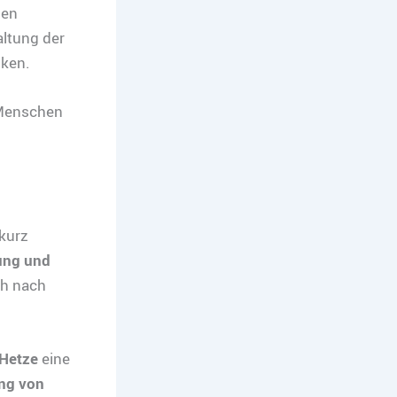
hen
altung der
ken.
n Menschen
kurz
ung und
ch nach
Hetze
eine
ng von