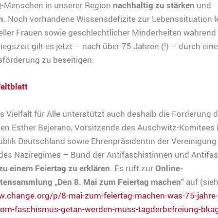
-Menschen in unserer Region
nachhaltig zu stärken
und
n
. Noch vorhandene Wissensdefizite zur Lebenssituation l
ller Frauen sowie geschlechtlicher Minderheiten während
egszeit gilt es jetzt – nach über 75 Jahren (!) – durch eine
förderung zu beseitigen.
altblatt
 Vielfalt für Alle unterstützt auch deshalb die Forderung d
en Esther Bejerano, Vorsitzende des Auschwitz-Komitees i
blik Deutschland sowie Ehrenpräsidentin der Vereinigung
des Naziregimes – Bund der Antifaschistinnen und Antifas
zu einem Feiertag zu erklären
. Es ruft zur
Online-
ftensammlung „Den 8. Mai zum Feiertag machen“
auf (sie
w.change.org/p/8-mai-zum-feiertag-machen-was-75-jahre
vom-faschismus-getan-werden-muss-tagderbefreiung-bkag