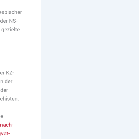
esbischer
 der NS-
 gezielte
er KZ-
n der
 der
chisten,
he
-nach-
vat-