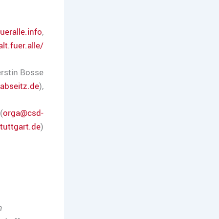
ueralle.info
,
t.fuer.alle/
erstin Bosse
abseitz.de
),
(
orga@csd-
tuttgart.de
)
n