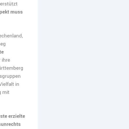
rstützt
spekt muss
echenland,
ieg
te
 ihre
ürttemberg
nsgruppen
elfalt in
g mit
ste erzielte
sunrechts