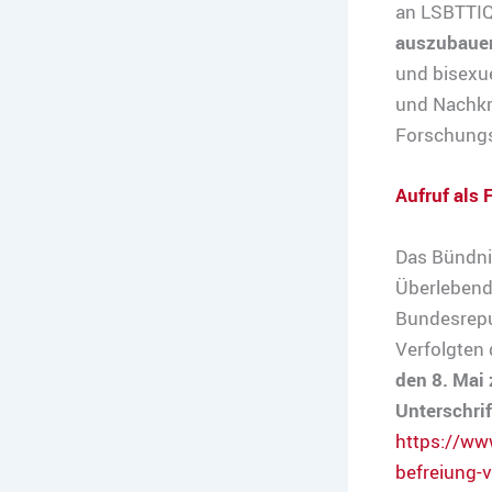
an LSBTTIQ
auszubaue
und bisexue
und Nachkri
Forschungs
Aufruf als F
Das Bündnis
Überlebend
Bundesrepu
Verfolgten 
den 8. Mai 
Unterschri
https://ww
befreiung-