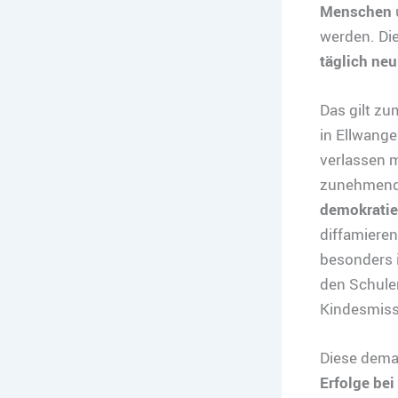
Menschen
werden. Di
täglich ne
Das gilt zu
in Ellwang
verlassen 
zunehmen
demokratie
diffamiere
besonders i
den Schulen
Kindesmiss
Diese demag
Erfolge be