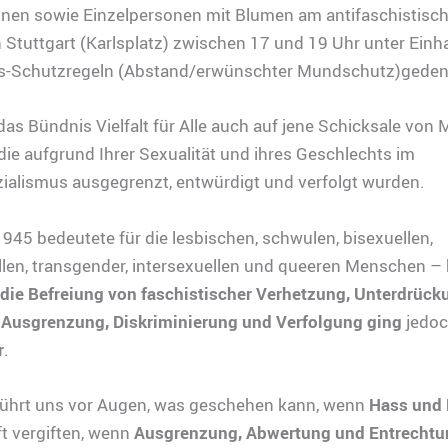
onen sowie Einzelpersonen mit Blumen am antifaschistisc
Stuttgart (Karlsplatz) zwischen 17 und 19 Uhr unter Einh
s-Schutzregeln (Abstand/erwünschter Mundschutz)geden
das Bündnis Vielfalt für Alle auch auf jene Schicksale vo
die aufgrund Ihrer Sexualität und ihres Geschlechts im
ialismus ausgegrenzt, entwürdigt und verfolgt wurden.
1945 bedeutete für die lesbischen, schwulen, bisexuellen,
len, transgender, intersexuellen und queeren Menschen – 
die Befreiung von faschistischer Verhetzung, Unterdrück
e
Ausgrenzung, Diskriminierung und Verfolgung ging
jedo
r
.
 führt uns vor Augen, was geschehen kann, wenn
Hass und 
t vergiften, wenn
Ausgrenzung, Abwertung und Entrechtu