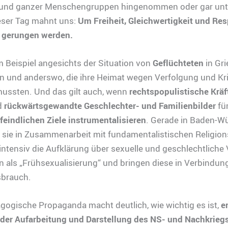
und ganzer Menschengruppen hingenommen oder gar unte
eser Tag mahnt uns:
Um Freiheit, Gleichwertigkeit und Re
u gerungen werden.
m Beispiel angesichts der Situation von
Geflüchteten
in Gri
en und anderswo, die ihre Heimat wegen Verfolgung und Kr
mussten. Und das gilt auch, wenn
rechtspopulistische Kräf
d
rückwärtsgewandte Geschlechter- und Familienbilder
für
feindlichen Ziele
instrumentalisieren
. Gerade in Baden-W
n sie in Zusammenarbeit mit fundamentalistischen Religio
ntensiv die Aufklärung über sexuelle und geschlechtliche Vi
 als „Frühsexualisierung“ und bringen diese in Verbindun
brauch.
ogische Propaganda macht deutlich, wie wichtig es ist,
er
i der Aufarbeitung und Darstellung des NS- und Nachkrieg