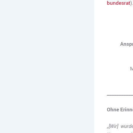
bundesrat
)
Anspr
M
___________
Ohne Erinn
„[Wir] wurde