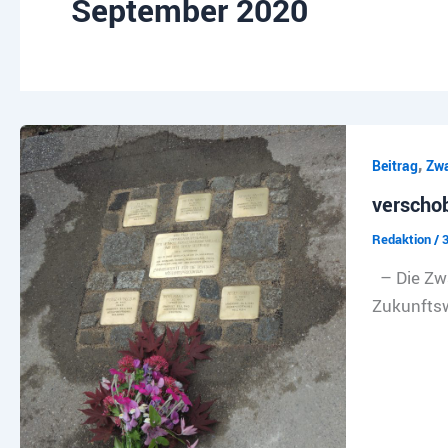
September 2020
,
Beitrag
Zwa
verschob
Redaktion
/
3
– Die Zwa
Zukunftsw