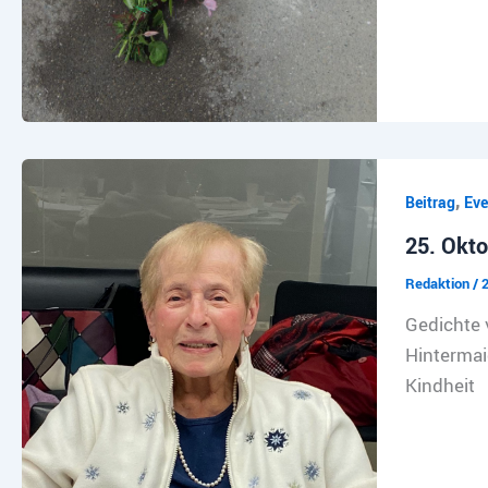
,
Beitrag
Eve
25. Okto
Redaktion
/
2
Gedichte 
Hintermai
Kindheit