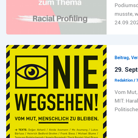
Podiumsdi
musste, w
24.09.20
,
Beitrag
Ver
29. Sep
Redaktion
/
7
Vom Mut, 
MIT: Haral
Politisch